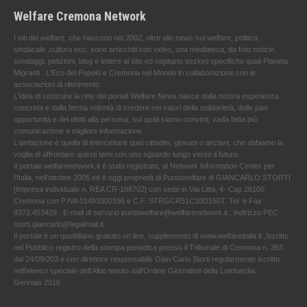
Welfare Cremona Network
I siti del welfare, che nascono nel 2002, oltre alle news sul welfare, politica ,
sindacale ,cultura ecc. sono arricchiti con video, una mediateca, da foto notizie,
sondaggi, petizioni, blog e lettere al sito ed ospitano sezioni specifiche quali Pianeta
Migranti , L'Eco del Popolo e Cremona nel Mondo in collaborazione con le
associazioni di riferimento.
L'idea di costruire la rete dei portali Welfare News nasce dalla nostra esperienza
concreta e dalla ferma volontà di credere nei valori della solidarietà, delle pari
opportunità e dei diritti alla persona, sui quali siamo convinti, vada fatta più
comunicazione e migliore informazione.
L'ambizione è quella di intercettare quei cittadini, giovani o anziani, che abbiamo la
voglia di affrontare questi temi con uno sguardo lungo verso il futuro.
Il portale welfarenetwork.it è stato registrato, al Network Information Center per
l'Italia, nell’ottobre 2005 ed è oggi proprietà di Puntowelfare di GIANCARLO STORTI
[Impresa individuale n. REA CR-188702] con sede in Via Litta, 4- Cap 26100
Cremona con P.IVA 01493300196 e C.F. STRGCR51C10D150T. Tel. e Fax
0372.453429 . E-mail di servizio puntowelfare@welfarenetwork.it ; indirizzo PEC
storti.giancarlo@legalmail.it
Il portale è un quotidiano gratuito on line, supplemento di www.welfareitalia.it ,Iscritto
nel Pubblico registro della stampa periodica presso il Tribunale di Cremona n. 393
dal 24/09/203 e con direttore responsabile Gian Carlo Storti regolarmente iscritto
nell’elenco speciale dell’Albo tenuto dall’Ordine Giornalisti della Lombardia.
Gennaio 2016