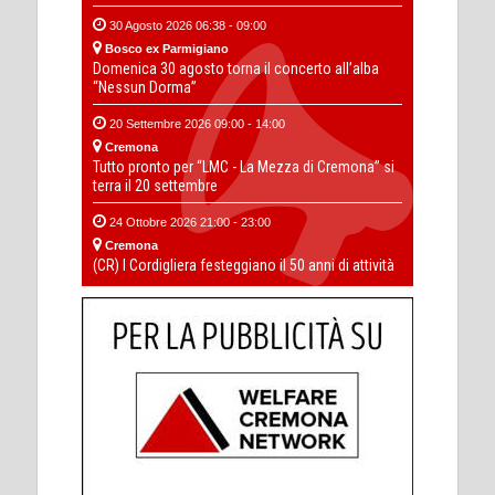
30 Agosto 2026 06:38 - 09:00
Bosco ex Parmigiano
Domenica 30 agosto torna il concerto all’alba
“Nessun Dorma”
20 Settembre 2026 09:00 - 14:00
Cremona
Tutto pronto per “LMC - La Mezza di Cremona” si
terra il 20 settembre
24 Ottobre 2026 21:00 - 23:00
Cremona
(CR) I Cordigliera festeggiano il 50 anni di attività