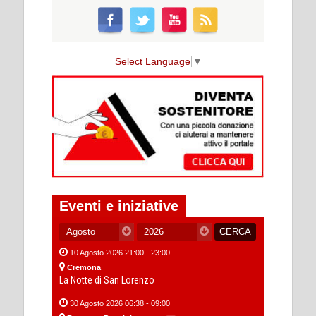
Select Language
▼
Eventi e iniziative
10 Agosto 2026 21:00 - 23:00
Cremona
La Notte di San Lorenzo
30 Agosto 2026 06:38 - 09:00