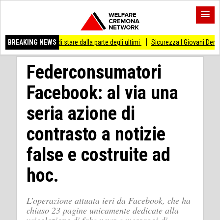
sso di stare dalla parte degli ultimi
BREAKING NEWS
Sicurezza I Giovani Democratici ribattono a
Federconsumatori
Facebook: al via una
seria azione di
contrasto a notizie
false e costruite ad
hoc.
L’operazione attuata ieri da Facebook, che ha
chiuso 23 pagine unicamente dedicate alla