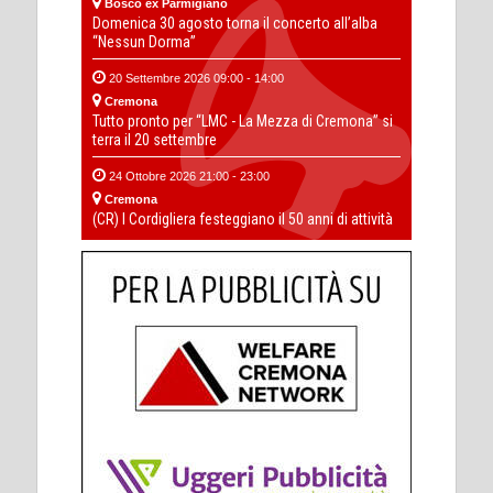
Bosco ex Parmigiano
Domenica 30 agosto torna il concerto all’alba
“Nessun Dorma”
20 Settembre 2026 09:00 - 14:00
Cremona
Tutto pronto per “LMC - La Mezza di Cremona” si
terra il 20 settembre
24 Ottobre 2026 21:00 - 23:00
Cremona
(CR) I Cordigliera festeggiano il 50 anni di attività