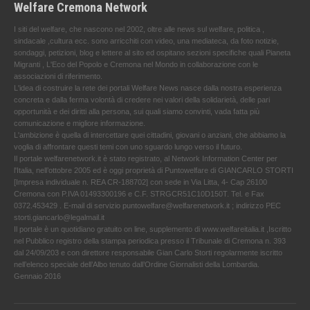
Welfare Cremona Network
I siti del welfare, che nascono nel 2002, oltre alle news sul welfare, politica ,
sindacale ,cultura ecc. sono arricchiti con video, una mediateca, da foto notizie,
sondaggi, petizioni, blog e lettere al sito ed ospitano sezioni specifiche quali Pianeta
Migranti , L'Eco del Popolo e Cremona nel Mondo in collaborazione con le
associazioni di riferimento.
L'idea di costruire la rete dei portali Welfare News nasce dalla nostra esperienza
concreta e dalla ferma volontà di credere nei valori della solidarietà, delle pari
opportunità e dei diritti alla persona, sui quali siamo convinti, vada fatta più
comunicazione e migliore informazione.
L'ambizione è quella di intercettare quei cittadini, giovani o anziani, che abbiamo la
voglia di affrontare questi temi con uno sguardo lungo verso il futuro.
Il portale welfarenetwork.it è stato registrato, al Network Information Center per
l'Italia, nell’ottobre 2005 ed è oggi proprietà di Puntowelfare di GIANCARLO STORTI
[Impresa individuale n. REA CR-188702] con sede in Via Litta, 4- Cap 26100
Cremona con P.IVA 01493300196 e C.F. STRGCR51C10D150T. Tel. e Fax
0372.453429 . E-mail di servizio puntowelfare@welfarenetwork.it ; indirizzo PEC
storti.giancarlo@legalmail.it
Il portale è un quotidiano gratuito on line, supplemento di www.welfareitalia.it ,Iscritto
nel Pubblico registro della stampa periodica presso il Tribunale di Cremona n. 393
dal 24/09/203 e con direttore responsabile Gian Carlo Storti regolarmente iscritto
nell’elenco speciale dell’Albo tenuto dall’Ordine Giornalisti della Lombardia.
Gennaio 2016