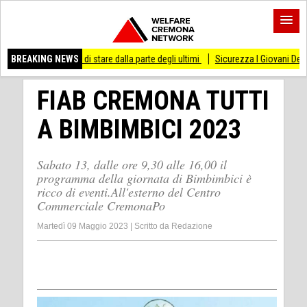
esso di stare dalla parte degli ultimi
BREAKING NEWS
Sicurezza I Giovani Democratici ribattono
FIAB CREMONA TUTTI
A BIMBIMBICI 2023
Sabato 13, dalle ore 9,30 alle 16,00 il
programma della giornata di Bimbimbici è
ricco di eventi.All'esterno del Centro
Commerciale CremonaPo
Martedì 09 Maggio 2023
|
Scritto da
Redazione