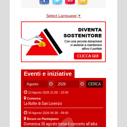
Select Language
▼
Eventi e iniziative
10 Agosto 2026 21:00 - 23:00
Cremona
La Notte di San Lorenzo
30 Agosto 2026 06:38 - 09:00
Bosco ex Parmigiano
Domenica 30 agosto torna il concerto all’alba