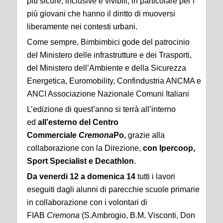
più sicure, inclusive e vivibili, in particolare per i
più giovani che hanno il diritto di muoversi
liberamente nei contesti urbani.
Come sempre, Bimbimbici gode del patrocinio
del Ministero delle infrastrutture e dei Trasporti,
del Ministero dell’Ambiente e della Sicurezza
Energetica, Euromobility, Confindustria ANCMA e
ANCI Associazione Nazionale Comuni Italiani
L’edizione di quest’anno si terrà all’interno
ed
all’esterno del Centro
Commerciale
Cremona
Po
, grazie alla
collaborazione con la Direzione,
con Ipercoop,
Sport Specialist e Decathlon
.
Da venerdi 12 a domenica 14
tutti i lavori
eseguiti dagli alunni di parecchie scuole primarie
in collaborazione con i volontari di
FIAB
Cremona
(S.Ambrogio, B.M. Visconti, Don