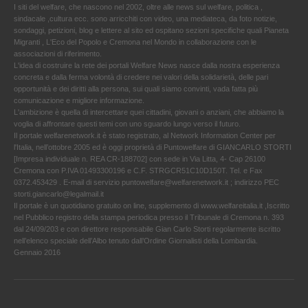
I siti del welfare, che nascono nel 2002, oltre alle news sul welfare, politica ,
sindacale ,cultura ecc. sono arricchiti con video, una mediateca, da foto notizie,
sondaggi, petizioni, blog e lettere al sito ed ospitano sezioni specifiche quali Pianeta
Migranti , L'Eco del Popolo e Cremona nel Mondo in collaborazione con le
associazioni di riferimento.
L'idea di costruire la rete dei portali Welfare News nasce dalla nostra esperienza
concreta e dalla ferma volontà di credere nei valori della solidarietà, delle pari
opportunità e dei diritti alla persona, sui quali siamo convinti, vada fatta più
comunicazione e migliore informazione.
L'ambizione è quella di intercettare quei cittadini, giovani o anziani, che abbiamo la
voglia di affrontare questi temi con uno sguardo lungo verso il futuro.
Il portale welfarenetwork.it è stato registrato, al Network Information Center per
l'Italia, nell’ottobre 2005 ed è oggi proprietà di Puntowelfare di GIANCARLO STORTI
[Impresa individuale n. REA CR-188702] con sede in Via Litta, 4- Cap 26100
Cremona con P.IVA 01493300196 e C.F. STRGCR51C10D150T. Tel. e Fax
0372.453429 . E-mail di servizio puntowelfare@welfarenetwork.it ; indirizzo PEC
storti.giancarlo@legalmail.it
Il portale è un quotidiano gratuito on line, supplemento di www.welfareitalia.it ,Iscritto
nel Pubblico registro della stampa periodica presso il Tribunale di Cremona n. 393
dal 24/09/203 e con direttore responsabile Gian Carlo Storti regolarmente iscritto
nell’elenco speciale dell’Albo tenuto dall’Ordine Giornalisti della Lombardia.
Gennaio 2016