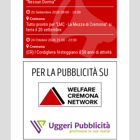
“Nessun Dorma”
20 Settembre 2026 09:00 - 14:00
Cremona
Tutto pronto per “LMC - La Mezza di Cremona” si
terra il 20 settembre
24 Ottobre 2026 21:00 - 23:00
Cremona
(CR) I Cordigliera festeggiano il 50 anni di attività