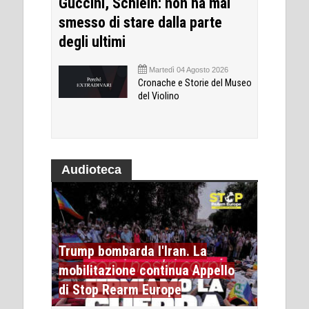
Guccini, Schlein: non ha mai
smesso di stare dalla parte
degli ultimi
Martedì 04 Agosto 2026
Cronache e Storie del Museo
del Violino
Audioteca
Trump bombarda l'Iran. La
mobilitazione continua Appello
di Stop Rearm Europe