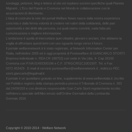
sondaggi, petizioni, blog e lettere al sito ed ospitano sezioni specifiche quali Pianeta
Migranti , L'Eco del Popolo e Cremona nel Mondo in collaborazione con le
associazioni di riferimento.
L'idea di costruire la rete dei portali Welfare News nasce dalla nostra esperienza
concreta e dalla ferma volontà di credere nei valori della solidarietà, delle pari
opportunità e dei diritti alla persona, sui quali siamo convinti, vada fatta più
comunicazione e migliore informazione.
L'ambizione è quella di intercettare quei cittadini, giovani o anziani, che abbiamo la
voglia di affrontare questi temi con uno sguardo lungo verso il futuro.
Il portale welfarenetwork.it è stato registrato, al Network Information Center per
l'Italia, nell’ottobre 2005 ed è oggi proprietà di Puntowelfare di GIANCARLO STORTI
[Impresa individuale n. REA CR-188702] con sede in Via Litta, 4- Cap 26100
Cremona con P.IVA 01493300196 e C.F. STRGCR51C10D150T. Tel. e Fax
0372.453429 . E-mail di servizio puntowelfare@welfarenetwork.it ; indirizzo PEC
storti.giancarlo@legalmail.it
Il portale è un quotidiano gratuito on line, supplemento di www.welfareitalia.it ,Iscritto
nel Pubblico registro della stampa periodica presso il Tribunale di Cremona n. 393
dal 24/09/203 e con direttore responsabile Gian Carlo Storti regolarmente iscritto
nell’elenco speciale dell’Albo tenuto dall’Ordine Giornalisti della Lombardia.
Gennaio 2016
Copyright © 2010-2014 - Welfare Network