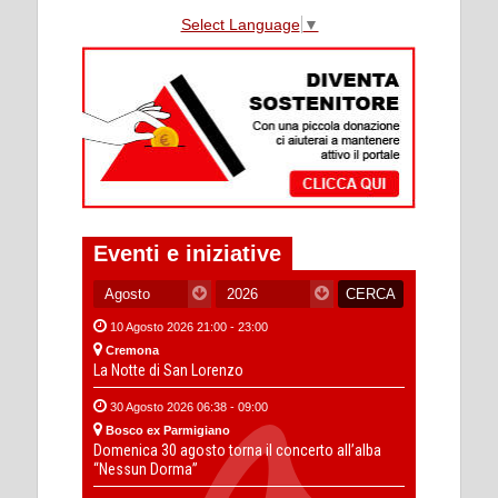
Select Language
▼
Eventi e iniziative
10 Agosto 2026 21:00 - 23:00
Cremona
La Notte di San Lorenzo
30 Agosto 2026 06:38 - 09:00
Bosco ex Parmigiano
Domenica 30 agosto torna il concerto all’alba
“Nessun Dorma”