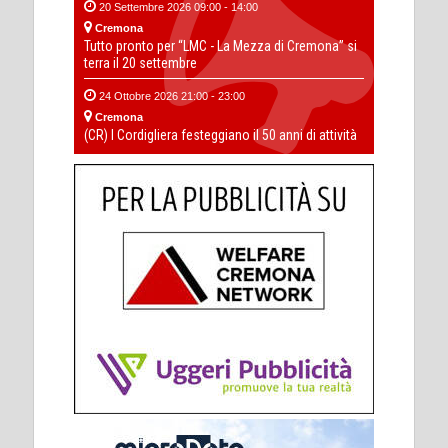
20 Settembre 2026 09:00 - 14:00
Cremona
Tutto pronto per “LMC - La Mezza di Cremona” si
terra il 20 settembre
24 Ottobre 2026 21:00 - 23:00
Cremona
(CR) I Cordigliera festeggiano il 50 anni di attività