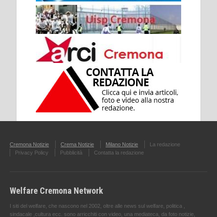
Cremona Notizie
Crema Notizie
Milano Notizie
La redazione
Privacy Policy
Pubblicità
Contatta la redazione
Welfare Cremona Network
I siti del welfare, che nascono nel 2002, oltre alle news sul welfare, politica ,
sindacale ,cultura ecc. sono arricchiti con video, una mediateca, da foto notizie,