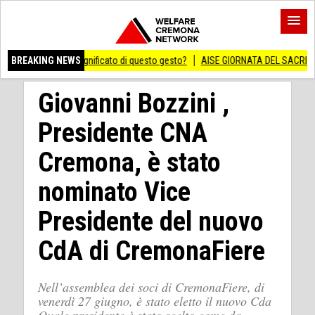
 vero significato di questo gesto?
BREAKING NEWS
AISE GIORNATA DEL SACRIFICIO DEL LAVOR
Giovanni Bozzini ,
Presidente CNA
Cremona, è stato
nominato Vice
Presidente del nuovo
CdA di CremonaFiere
Nell’assemblea dei soci di CremonaFiere, di
venerdì 27 giugno, è stato eletto il nuovo Cda