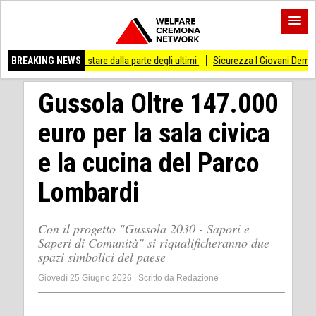
 di stare dalla parte degli ultimi
BREAKING NEWS
Sicurezza I Giovani Democratici ribattono ai G
Gussola Oltre 147.000
euro per la sala civica
e la cucina del Parco
Lombardi
Con il progetto "Gussola 2030 - Sapori e
Saperi di Comunità" si riqualificheranno due
spazi simbolici del paese
Giovedì 25 Giugno 2026
|
Scritto da
Redazione