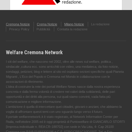
Cremona Notizie
Crema Notizie
Milano Notizie
La redazione
Privacy Policy
Pubblicità
Contatta la redazione
Welfare Cremona Network
I siti del welfare, che nascono nel 2002, oltre alle news sul welfare, politica ,
sindacale ,cultura ecc. sono arricchiti con video, una mediateca, da foto notizie,
sondaggi, petizioni, blog e lettere al sito ed ospitano sezioni specifiche quali Pianeta
Migranti , L'Eco del Popolo e Cremona nel Mondo in collaborazione con le
associazioni di riferimento.
L'idea di costruire la rete dei portali Welfare News nasce dalla nostra esperienza
concreta e dalla ferma volontà di credere nei valori della solidarietà, delle pari
opportunità e dei diritti alla persona, sui quali siamo convinti, vada fatta più
comunicazione e migliore informazione.
L'ambizione è quella di intercettare quei cittadini, giovani o anziani, che abbiamo la
voglia di affrontare questi temi con uno sguardo lungo verso il futuro.
Il portale welfarenetwork.it è stato registrato, al Network Information Center per
l'Italia, nell’ottobre 2005 ed è oggi proprietà di Puntowelfare di GIANCARLO STORTI
[Impresa individuale n. REA CR-188702] con sede in Via Litta, 4- Cap 26100
Cremona con P.IVA 01493300196 e C.F. STRGCR51C10D150T. Tel. e Fax