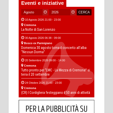
Eventi e iniziative
10 Agosto 2026 21:00 - 23:00
Cremona
La Notte di San Lorenzo
30 Agosto 2026 06:38 - 09:00
Bosco ex Parmigiano
Domenica 30 agosto torna il concerto all’alba
“Nessun Dorma”
20 Settembre 2026 09:00 - 14:00
Cremona
Tutto pronto per “LMC - La Mezza di Cremona” si
terra il 20 settembre
24 Ottobre 2026 21:00 - 23:00
Cremona
(CR) I Cordigliera festeggiano il 50 anni di attività