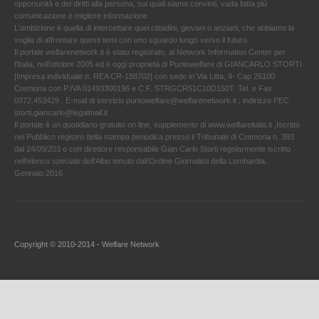
opportunità e dei diritti alla persona, sui quali siamo convinti, vada fatta più
comunicazione e migliore informazione.
L'ambizione è quella di intercettare quei cittadini, giovani o anziani, che abbiamo la
voglia di affrontare questi temi con uno sguardo lungo verso il futuro.
Il portale welfarenetwork.it è stato registrato, al Network Information Center per
l'Italia, nell’ottobre 2005 ed è oggi proprietà di Puntowelfare di GIANCARLO STORTI
[Impresa individuale n. REA CR-188702] con sede in Via Litta, 4- Cap 26100
Cremona con P.IVA 01493300196 e C.F. STRGCR51C10D150T. Tel. e Fax
0372.453429 . E-mail di servizio puntowelfare@welfarenetwork.it ; indirizzo PEC
storti.giancarlo@legalmail.it
Il portale è un quotidiano gratuito on line, supplemento di www.welfareitalia.it ,Iscritto
nel Pubblico registro della stampa periodica presso il Tribunale di Cremona n. 393
dal 24/09/203 e con direttore responsabile Gian Carlo Storti regolarmente iscritto
nell’elenco speciale dell’Albo tenuto dall’Ordine Giornalisti della Lombardia.
Gennaio 2016
Copyright © 2010-2014 - Welfare Network