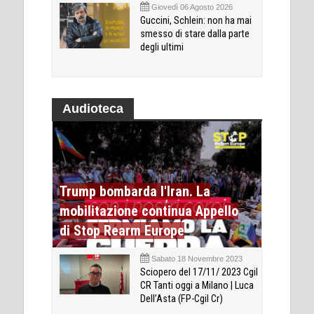
Giovedì 06 Agosto 2026
Guccini, Schlein: non ha mai
smesso di stare dalla parte
degli ultimi
Audioteca
Trump bombarda l'Iran. La
mobilitazione continua Appello
di Stop Rearm Europe
Sabato 18 Novembre 2023
Sciopero del 17/11/ 2023 Cgil
CR Tanti oggi a Milano | Luca
Dell’Asta (FP-Cgil Cr)