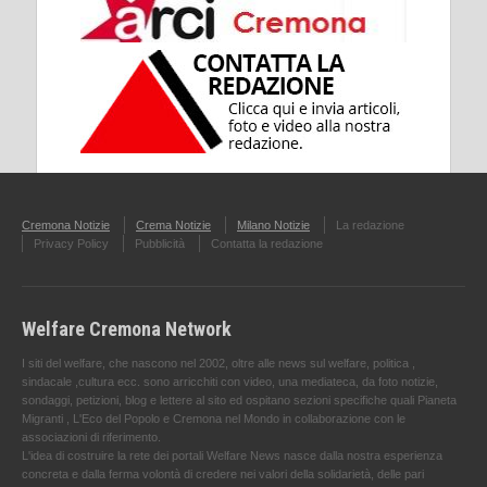
Cremona Notizie
Crema Notizie
Milano Notizie
La redazione
Privacy Policy
Pubblicità
Contatta la redazione
Welfare Cremona Network
I siti del welfare, che nascono nel 2002, oltre alle news sul welfare, politica ,
sindacale ,cultura ecc. sono arricchiti con video, una mediateca, da foto notizie,
sondaggi, petizioni, blog e lettere al sito ed ospitano sezioni specifiche quali Pianeta
Migranti , L'Eco del Popolo e Cremona nel Mondo in collaborazione con le
associazioni di riferimento.
L'idea di costruire la rete dei portali Welfare News nasce dalla nostra esperienza
concreta e dalla ferma volontà di credere nei valori della solidarietà, delle pari