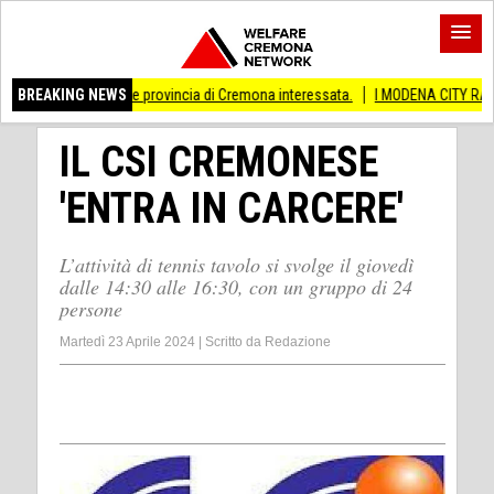
ti Anche provincia di Cremona interessata.
BREAKING NEWS
I MODENA CITY RAMBLERS ARRIV
IL CSI CREMONESE
'ENTRA IN CARCERE'
L’attività di tennis tavolo si svolge il giovedì
dalle 14:30 alle 16:30, con un gruppo di 24
persone
Martedì 23 Aprile 2024
|
Scritto da
Redazione