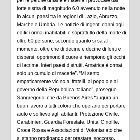
per le perdite umane e materiali provocate dal
forte sisma di magnitudo 6.0 avvenuto nella notte
in alcuni paesi tra le regioni di Lazio, Abruzzo,
Marche e Umbria. Le notizie di ingenti danni agli
edifici ormai inabitabili e soprattutto della morte di
oltre 60 persone, secondo quanto si sa al
momento, oltre che di decine e decine di feriti e
dispersi, opprimono il cuore e riempiono gli occhi
di lacrime. Interi paesi distrutti, Amatrice è ormai
solo un cumulo di macerie”. “Mi sento
empaticamente vicino ai fratelli, al popolo e al
governo della Repubblica Italiano”, prosegue
Sangregorio, che da Buenos Aires “augura un
buon lavoro a tutti coloro che operano per portare
aiuto e sollievo agli abitanti: Protezione Civile,
Carabinieri, Guardia Forestale, Unita' Cinofile,
Croce Rossa e Associazioni di Volontariato che
si stanno prodigando per prestare soccorso.