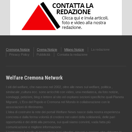
Cremona Notizie
Crema Notizie
Milano Notizie
La redazione
Privacy Policy
Pubblicità
Contatta la redazione
Welfare Cremona Network
I siti del welfare, che nascono nel 2002, oltre alle news sul welfare, politica ,
sindacale ,cultura ecc. sono arricchiti con video, una mediateca, da foto notizie,
sondaggi, petizioni, blog e lettere al sito ed ospitano sezioni specifiche quali Pianeta
Migranti , L'Eco del Popolo e Cremona nel Mondo in collaborazione con le
associazioni di riferimento.
L'idea di costruire la rete dei portali Welfare News nasce dalla nostra esperienza
concreta e dalla ferma volontà di credere nei valori della solidarietà, delle pari
opportunità e dei diritti alla persona, sui quali siamo convinti, vada fatta più
comunicazione e migliore informazione.