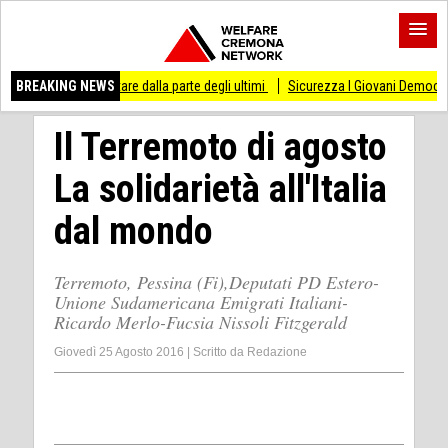
 stare dalla parte degli ultimi
BREAKING NEWS
Sicurezza I Giovani Democratici ribattono ai Giov
Il Terremoto di agosto
La solidarietà all'Italia
dal mondo
Terremoto, Pessina (Fi),Deputati PD Estero-
Unione Sudamericana Emigrati Italiani-
Ricardo Merlo-Fucsia Nissoli Fitzgerald
Giovedì 25 Agosto 2016
|
Scritto da
Redazione