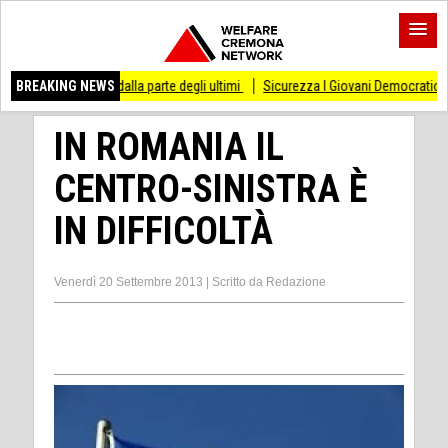
e dalla parte degli ultimi
BREAKING NEWS
Sicurezza I Giovani Democratici ribattono ai Giovani d
IN ROMANIA IL
CENTRO-SINISTRA È
IN DIFFICOLTÀ
Venerdì 20 Settembre 2013
|
Scritto da
Redazione