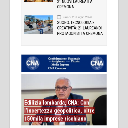
21 NUOVI LAUREATI A
CREMONA
Lunedì 20 Luglio 2026
SUONO, TECNOLOGIA E
CREATIVITÀ: 21 LAUREANDI
PROTAGONISTI A CREMONA
Edilizia lombarda, CNA: Con
l’incertezza geopolitica, oltre
150mila imprese rischiano