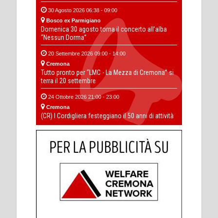
30 Agosto 2026 06:38 - 09:00
Bosco ex Parmigiano
Domenica 30 agosto torna il concerto all’alba
“Nessun Dorma”
20 Settembre 2026 09:00 - 14:00
Cremona
Tutto pronto per “LMC - La Mezza di Cremona” si
terra il 20 settembre
24 Ottobre 2026 21:00 - 23:00
Cremona
(CR) I Cordigliera festeggiano il 50 anni di attività