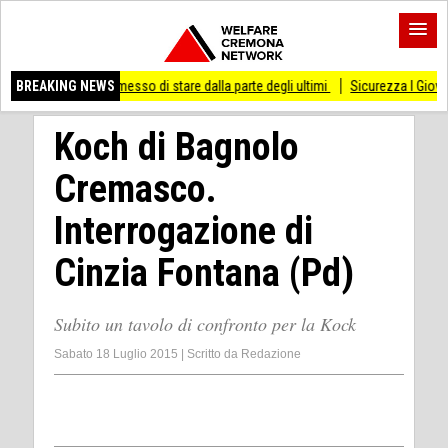
a mai smesso di stare dalla parte degli ultimi
BREAKING NEWS
Sicurezza I Giovani Democratici 
Koch di Bagnolo
Cremasco.
Interrogazione di
Cinzia Fontana (Pd)
Subito un tavolo di confronto per la Kock
Sabato 18 Luglio 2015
|
Scritto da
Redazione