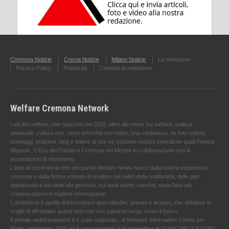
Cremona Notizie
Crema Notizie
Milano Notizie
La redazione
Privacy Policy
Pubblicità
Contatta la redazione
Welfare Cremona Network
I siti del welfare, che nascono nel 2002, oltre alle news sul welfare, politica ,
sindacale ,cultura ecc. sono arricchiti con video, una mediateca, da foto notizie,
sondaggi, petizioni, blog e lettere al sito ed ospitano sezioni specifiche quali Pianeta
Migranti , L'Eco del Popolo e Cremona nel Mondo in collaborazione con le
associazioni di riferimento.
L'idea di costruire la rete dei portali Welfare News nasce dalla nostra esperienza
concreta e dalla ferma volontà di credere nei valori della solidarietà, delle pari
opportunità e dei diritti alla persona, sui quali siamo convinti, vada fatta più
comunicazione e migliore informazione.
L'ambizione è quella di intercettare quei cittadini, giovani o anziani, che abbiamo la
voglia di affrontare questi temi con uno sguardo lungo verso il futuro.
Il portale welfarenetwork.it è stato registrato, al Network Information Center per
l'Italia, nell’ottobre 2005 ed è oggi proprietà di Puntowelfare di GIANCARLO STORTI