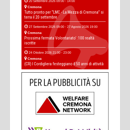
20 Settembre 2026 09:00 - 14:00
Cremona
Tutto pronto per “LMC - La Mezza di Cremona” si
terra il 20 settembre
27 Settembre 2026 09:00 - 27 Agosto 2026 19:00
Cremona
Prossima fermata Volontariato' :100 realtà
iscritte
24 Ottobre 2026 21:00 - 23:00
Cremona
(CR) I Cordigliera festeggiano il 50 anni di attività