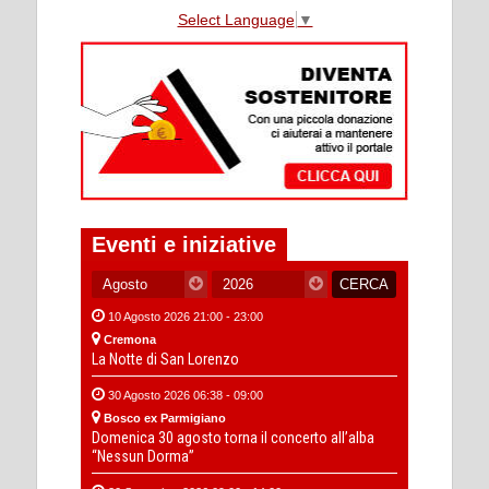
Select Language
▼
Eventi e iniziative
10 Agosto 2026 21:00 - 23:00
Cremona
La Notte di San Lorenzo
30 Agosto 2026 06:38 - 09:00
Bosco ex Parmigiano
Domenica 30 agosto torna il concerto all’alba
“Nessun Dorma”