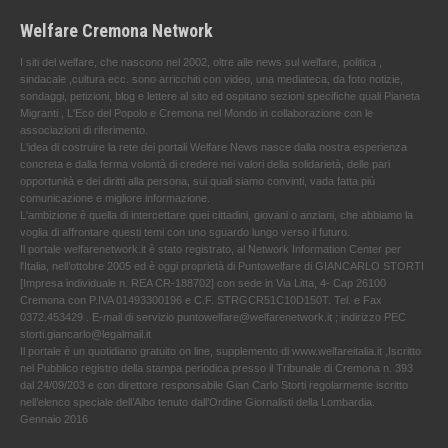
Welfare Cremona Network
I siti del welfare, che nascono nel 2002, oltre alle news sul welfare, politica ,
sindacale ,cultura ecc. sono arricchiti con video, una mediateca, da foto notizie,
sondaggi, petizioni, blog e lettere al sito ed ospitano sezioni specifiche quali Pianeta
Migranti , L'Eco del Popolo e Cremona nel Mondo in collaborazione con le
associazioni di riferimento.
L'idea di costruire la rete dei portali Welfare News nasce dalla nostra esperienza
concreta e dalla ferma volontà di credere nei valori della solidarietà, delle pari
opportunità e dei diritti alla persona, sui quali siamo convinti, vada fatta più
comunicazione e migliore informazione.
L'ambizione è quella di intercettare quei cittadini, giovani o anziani, che abbiamo la
voglia di affrontare questi temi con uno sguardo lungo verso il futuro.
Il portale welfarenetwork.it è stato registrato, al Network Information Center per
l'Italia, nell’ottobre 2005 ed è oggi proprietà di Puntowelfare di GIANCARLO STORTI
[Impresa individuale n. REA CR-188702] con sede in Via Litta, 4- Cap 26100
Cremona con P.IVA 01493300196 e C.F. STRGCR51C10D150T. Tel. e Fax
0372.453429 . E-mail di servizio puntowelfare@welfarenetwork.it ; indirizzo PEC
storti.giancarlo@legalmail.it
Il portale è un quotidiano gratuito on line, supplemento di www.welfareitalia.it ,Iscritto
nel Pubblico registro della stampa periodica presso il Tribunale di Cremona n. 393
dal 24/09/203 e con direttore responsabile Gian Carlo Storti regolarmente iscritto
nell’elenco speciale dell’Albo tenuto dall’Ordine Giornalisti della Lombardia.
Gennaio 2016