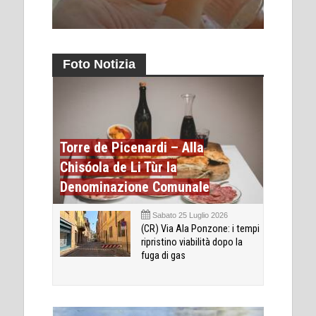
Foto Notizia
Torre de Picenardi – Alla
Chisóola de Li Tùr la
Denominazione Comunale
Sabato 25 Luglio 2026
(CR) Via Ala Ponzone: i tempi
ripristino viabilità dopo la
fuga di gas