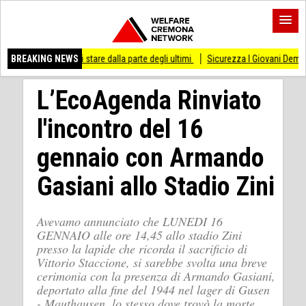
so di stare dalla parte degli ultimi
BREAKING NEWS
Sicurezza I Giovani Democratici ribattono ai
L’EcoAgenda Rinviato
l'incontro del 16
gennaio con Armando
Gasiani allo Stadio Zini
Avevamo annunciato che LUNEDI 16
GENNAIO alle ore 14,45 allo stadio Zini
presso la lapide che ricorda il sacrificio di
Vittorio Staccione, si sarebbe svolta una breve
cerimonia con la presenza di Armando Gasiani,
deportato alla fine del 1944 nel lager di Gusen
- Mauthausen, lo stesso dove trovò la morte