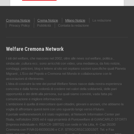
Cremona Notizie
Crema Notizie
Milano Notizie
La redazione
Privacy Policy
Pubblicità
Contatta la redazione
Welfare Cremona Network
I siti del welfare, che nascono nel 2002, oltre alle news sul welfare, politica ,
sindacale ,cultura ecc. sono arricchiti con video, una mediateca, da foto notizie,
sondaggi, petizioni, blog e lettere al sito ed ospitano sezioni specifiche quali Pianeta
Migranti , L'Eco del Popolo e Cremona nel Mondo in collaborazione con le
associazioni di riferimento.
L'idea di costruire la rete dei portali Welfare News nasce dalla nostra esperienza
concreta e dalla ferma volontà di credere nei valori della solidarietà, delle pari
opportunità e dei diritti alla persona, sui quali siamo convinti, vada fatta più
comunicazione e migliore informazione.
L'ambizione è quella di intercettare quei cittadini, giovani o anziani, che abbiamo la
voglia di affrontare questi temi con uno sguardo lungo verso il futuro.
Il portale welfarenetwork.it è stato registrato, al Network Information Center per
l'Italia, nell’ottobre 2005 ed è oggi proprietà di Puntowelfare di GIANCARLO STORTI
[Impresa individuale n. REA CR-188702] con sede in Via Litta, 4- Cap 26100
Cremona con P.IVA 01493300196 e C.F. STRGCR51C10D150T. Tel. e Fax