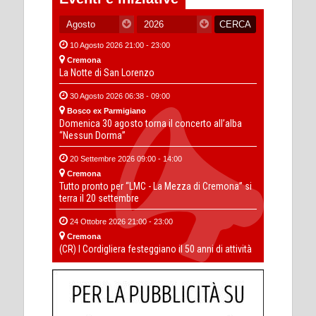
10 Agosto 2026 21:00 - 23:00
Cremona
La Notte di San Lorenzo
30 Agosto 2026 06:38 - 09:00
Bosco ex Parmigiano
Domenica 30 agosto torna il concerto all’alba
“Nessun Dorma”
20 Settembre 2026 09:00 - 14:00
Cremona
Tutto pronto per “LMC - La Mezza di Cremona” si
terra il 20 settembre
24 Ottobre 2026 21:00 - 23:00
Cremona
(CR) I Cordigliera festeggiano il 50 anni di attività