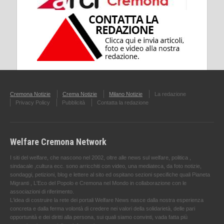
Cremona Notizie
Crema Notizie
Milano Notizie
La redazione
Privacy Policy
Pubblicità
Contatta la redazione
Welfare Cremona Network
I siti del welfare, che nascono nel 2002, oltre alle news sul welfare, politica ,
sindacale ,cultura ecc. sono arricchiti con video, una mediateca, da foto notizie,
sondaggi, petizioni, blog e lettere al sito ed ospitano sezioni specifiche quali Pianeta
Migranti , L'Eco del Popolo e Cremona nel Mondo in collaborazione con le
associazioni di riferimento.
L'idea di costruire la rete dei portali Welfare News nasce dalla nostra esperienza
concreta e dalla ferma volontà di credere nei valori della solidarietà, delle pari
opportunità e dei diritti alla persona, sui quali siamo convinti, vada fatta più