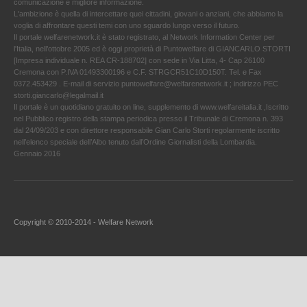
comunicazione e migliore informazione.
L'ambizione è quella di intercettare quei cittadini, giovani o anziani, che abbiamo la
voglia di affrontare questi temi con uno sguardo lungo verso il futuro.
Il portale welfarenetwork.it è stato registrato, al Network Information Center per
l'Italia, nell’ottobre 2005 ed è oggi proprietà di Puntowelfare di GIANCARLO STORTI
[Impresa individuale n. REA CR-188702] con sede in Via Litta, 4- Cap 26100
Cremona con P.IVA 01493300196 e C.F. STRGCR51C10D150T. Tel. e Fax
0372.453429 . E-mail di servizio puntowelfare@welfarenetwork.it ; indirizzo PEC
storti.giancarlo@legalmail.it
Il portale è un quotidiano gratuito on line, supplemento di www.welfareitalia.it ,Iscritto
nel Pubblico registro della stampa periodica presso il Tribunale di Cremona n. 393
dal 24/09/203 e con direttore responsabile Gian Carlo Storti regolarmente iscritto
nell’elenco speciale dell’Albo tenuto dall’Ordine Giornalisti della Lombardia.
Gennaio 2016
Copyright © 2010-2014 - Welfare Network