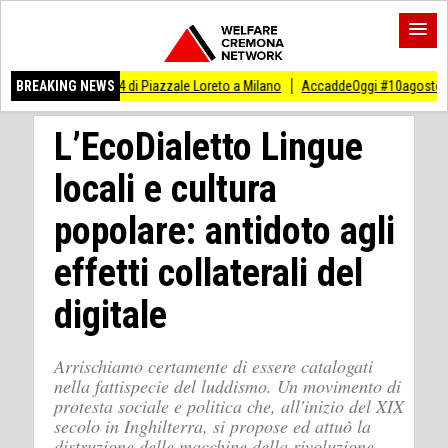
 1944 di Piazzale Loreto a Milano
BREAKING NEWS
AccaddeOggi #10agosto Eccidio di 15 antifa
L’EcoDialetto Lingue
locali e cultura
popolare: antidoto agli
effetti collaterali del
digitale
Arrischiamo certamente di essere catalogati
nella fattispecie del luddismo. Un movimento di
protesta sociale e politica che, all'inizio del XIX
secolo in Inghilterra, si propose ed attuò la
distruzione delle macchine della rivoluzione