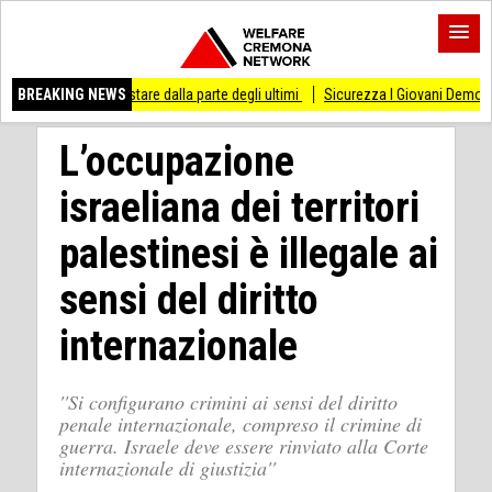
 di stare dalla parte degli ultimi
BREAKING NEWS
Sicurezza I Giovani Democratici ribattono ai G
L’occupazione
israeliana dei territori
palestinesi è illegale ai
sensi del diritto
internazionale
''Si configurano crimini ai sensi del diritto
penale internazionale, compreso il crimine di
guerra. Israele deve essere rinviato alla Corte
internazionale di giustizia''