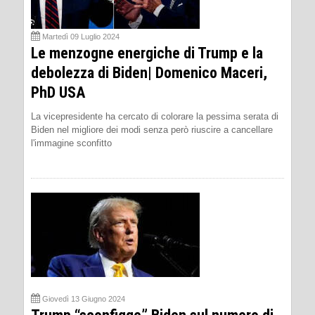
Martedì 09 Luglio 2024
Le menzogne energiche di Trump e la
debolezza di Biden| Domenico Maceri,
PhD USA
La vicepresidente ha cercato di colorare la pessima serata di
Biden nel migliore dei modi senza però riuscire a cancellare
l'immagine sconfitto
Giovedì 13 Giugno 2024