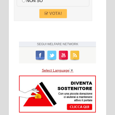
NON SO
VOTA!
SEGUI
WELFARE NETWORK
Select Language
▼