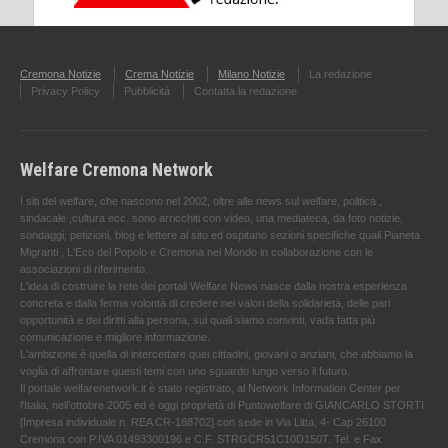
Cremona Notizie
Crema Notizie
Milano Notizie
La redazione
Privacy Policy
Pubblicità
Contatta la redazione
Welfare Cremona Network
I siti del welfare, che nascono nel 2002, oltre alle news sul welfare, politica ,
sindacale ,cultura ecc. sono arricchiti con video, una mediateca, da foto notizie,
sondaggi, petizioni, blog e lettere al sito ed ospitano sezioni specifiche quali Pianeta
Migranti , L'Eco del Popolo e Cremona nel Mondo in collaborazione con le
associazioni di riferimento.
L'idea di costruire la rete dei portali Welfare News nasce dalla nostra esperienza
concreta e dalla ferma volontà di credere nei valori della solidarietà, delle pari
opportunità e dei diritti alla persona, sui quali siamo convinti, vada fatta più
comunicazione e migliore informazione.
L'ambizione è quella di intercettare quei cittadini, giovani o anziani, che abbiamo la
voglia di affrontare questi temi con uno sguardo lungo verso il futuro.
Il portale welfarenetwork.it è stato registrato, al Network Information Center per
l'Italia, nell’ottobre 2005 ed è oggi proprietà di Puntowelfare di GIANCARLO STORTI
[Impresa individuale n. REA CR-188702] con sede in Via Litta, 4- Cap 26100
Cremona con P.IVA 01493300196 e C.F. STRGCR51C10D150T. Tel. e Fax