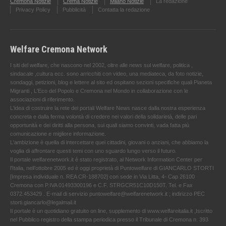
Cremona Notizie
Crema Notizie
Milano Notizie
La redazione
Privacy Policy
Pubblicità
Contatta la redazione
Welfare Cremona Network
I siti del welfare, che nascono nel 2002, oltre alle news sul welfare, politica ,
sindacale ,cultura ecc. sono arricchiti con video, una mediateca, da foto notizie,
sondaggi, petizioni, blog e lettere al sito ed ospitano sezioni specifiche quali Pianeta
Migranti , L'Eco del Popolo e Cremona nel Mondo in collaborazione con le
associazioni di riferimento.
L'idea di costruire la rete dei portali Welfare News nasce dalla nostra esperienza
concreta e dalla ferma volontà di credere nei valori della solidarietà, delle pari
opportunità e dei diritti alla persona, sui quali siamo convinti, vada fatta più
comunicazione e migliore informazione.
L'ambizione è quella di intercettare quei cittadini, giovani o anziani, che abbiamo la
voglia di affrontare questi temi con uno sguardo lungo verso il futuro.
Il portale welfarenetwork.it è stato registrato, al Network Information Center per
l'Italia, nell’ottobre 2005 ed è oggi proprietà di Puntowelfare di GIANCARLO STORTI
[Impresa individuale n. REA CR-188702] con sede in Via Litta, 4- Cap 26100
Cremona con P.IVA 01493300196 e C.F. STRGCR51C10D150T. Tel. e Fax
0372.453429 . E-mail di servizio puntowelfare@welfarenetwork.it ; indirizzo PEC
storti.giancarlo@legalmail.it
Il portale è un quotidiano gratuito on line, supplemento di www.welfareitalia.it ,Iscritto
nel Pubblico registro della stampa periodica presso il Tribunale di Cremona n. 393