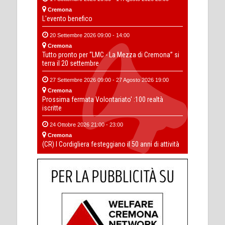
Cremona
L'evento benefico
20 Settembre 2026 09:00 - 14:00
Cremona
Tutto pronto per “LMC - La Mezza di Cremona” si
terra il 20 settembre
27 Settembre 2026 09:00 - 27 Agosto 2026 19:00
Cremona
Prossima fermata Volontariato' :100 realtà
iscritte
24 Ottobre 2026 21:00 - 23:00
Cremona
(CR) I Cordigliera festeggiano il 50 anni di attività