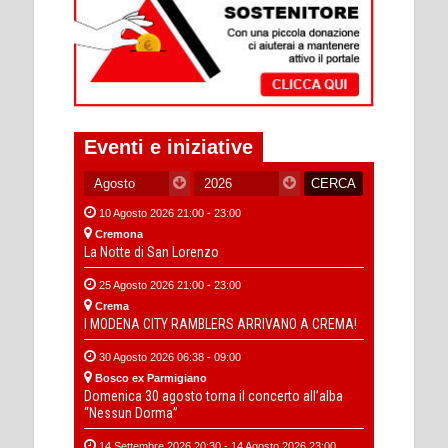
Eventi e iniziative
10 Agosto 2026 21:00 - 23:00
Cremona
La Notte di San Lorenzo
25 Agosto 2026 21:00 - 23:00
Crema
I MODENA CITY RAMBLERS ARRIVANO A CREMA!
30 Agosto 2026 06:38 - 09:00
Bosco ex Parmigiano
Domenica 30 agosto torna il concerto all’alba
“Nessun Dorma”
14 Settembre 2026 20:30 - 14 Agosto 2026 23:00