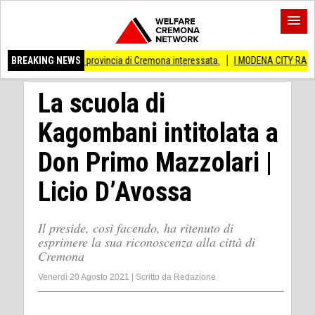
 Anche provincia di Cremona interessata.
BREAKING NEWS
I MODENA CITY RAMBLERS ARRIVA
La scuola di
Kagombani intitolata a
Don Primo Mazzolari |
Licio D’Avossa
Il preside, così facendo, ha ritenuto di
esprimere la sua riconoscenza alla città di
Cremona
Venerdì 20 Agosto 2021
|
Scritto da
Redazione