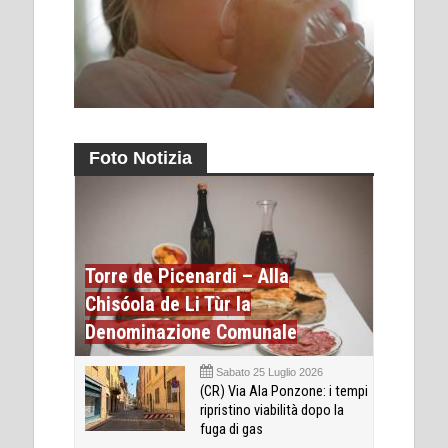
Foto Notizia
Torre de Picenardi – Alla
Chisóola de Li Tùr la
Denominazione Comunale
Sabato 25 Luglio 2026
(CR) Via Ala Ponzone: i tempi
ripristino viabilità dopo la
fuga di gas