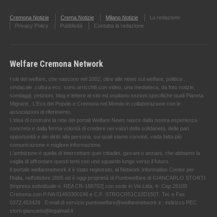
Cremona Notizie
Crema Notizie
Milano Notizie
La redazione
Privacy Policy
Pubblicità
Contatta la redazione
Welfare Cremona Network
I siti del welfare, che nascono nel 2002, oltre alle news sul welfare, politica ,
sindacale ,cultura ecc. sono arricchiti con video, una mediateca, da foto notizie,
sondaggi, petizioni, blog e lettere al sito ed ospitano sezioni specifiche quali Pianeta
Migranti , L'Eco del Popolo e Cremona nel Mondo in collaborazione con le
associazioni di riferimento.
L'idea di costruire la rete dei portali Welfare News nasce dalla nostra esperienza
concreta e dalla ferma volontà di credere nei valori della solidarietà, delle pari
opportunità e dei diritti alla persona, sui quali siamo convinti, vada fatta più
comunicazione e migliore informazione.
L'ambizione è quella di intercettare quei cittadini, giovani o anziani, che abbiamo la
voglia di affrontare questi temi con uno sguardo lungo verso il futuro.
Il portale welfarenetwork.it è stato registrato, al Network Information Center per
l'Italia, nell’ottobre 2005 ed è oggi proprietà di Puntowelfare di GIANCARLO STORTI
[Impresa individuale n. REA CR-188702] con sede in Via Litta, 4- Cap 26100
Cremona con P.IVA 01493300196 e C.F. STRGCR51C10D150T. Tel. e Fax
0372.453429 . E-mail di servizio puntowelfare@welfarenetwork.it ; indirizzo PEC
storti.giancarlo@legalmail.it