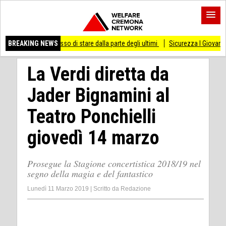
ai smesso di stare dalla parte degli ultimi
BREAKING NEWS
Sicurezza I Giovani Democratici riba
La Verdi diretta da
Jader Bignamini al
Teatro Ponchielli
giovedì 14 marzo
Prosegue la Stagione concertistica 2018/19 nel
segno della magia e del fantastico
Lunedì 11 Marzo 2019
|
Scritto da
Redazione