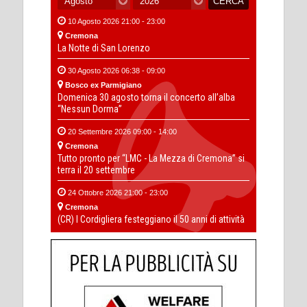
10 Agosto 2026 21:00 - 23:00
Cremona
La Notte di San Lorenzo
30 Agosto 2026 06:38 - 09:00
Bosco ex Parmigiano
Domenica 30 agosto torna il concerto all’alba
“Nessun Dorma”
20 Settembre 2026 09:00 - 14:00
Cremona
Tutto pronto per “LMC - La Mezza di Cremona” si
terra il 20 settembre
24 Ottobre 2026 21:00 - 23:00
Cremona
(CR) I Cordigliera festeggiano il 50 anni di attività