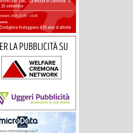
 pronto per “LMC - La Mezza di Cremona” si
il 20 settembre
Ottobre 2026 21:00 - 23:00
mona
 Cordigliera festeggiano il 50 anni di attività