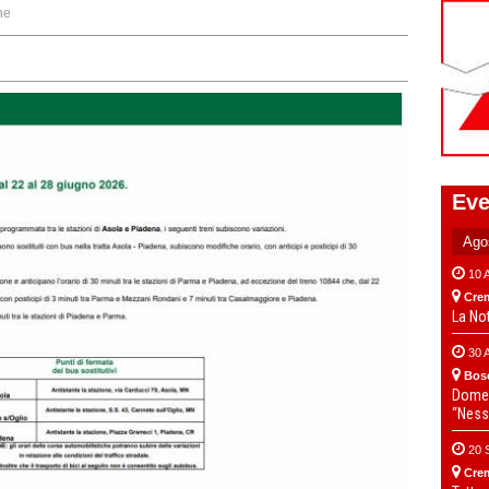
ne
Eve
10 
Cre
La No
30 
Bos
Domen
“Ness
20 
Cre