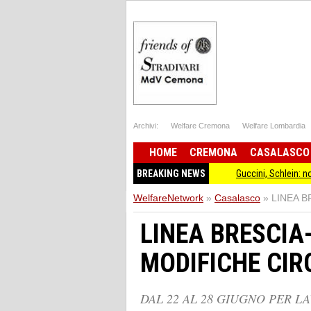
Archivi:
Welfare Cremona
Welfare Lombardia
HOME
CREMONA
CASALASCO
BREAKING NEWS
Guccini, Schlein: non ha mai sm
WelfareNetwork
»
Casalasco
»
LINEA B
LINEA BRESCIA
MODIFICHE CIR
DAL 22 AL 28 GIUGNO PER LA