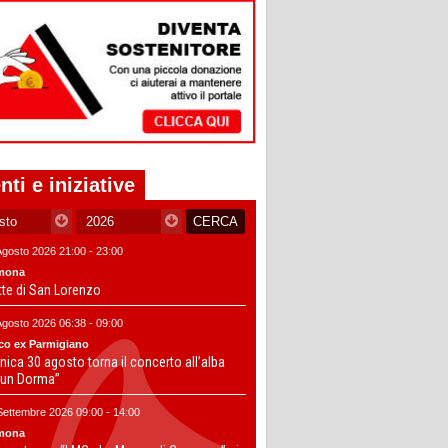
nti e iniziative
Agosto 2026 21:00 - 23:00
mona
tte di San Lorenzo
Agosto 2026 06:38 - 09:00
co ex Parmigiano
ica 30 agosto torna il concerto all’alba
un Dorma”
Settembre 2026 09:00 - 14:00
mona