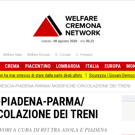
Sabato,
08 agosto 2026
-
ore
06.21
Welfare Italia
Welfare Europa
G. Corada
C. Fontana
CREMA
PIACENTINO
LOMBARDIA
ITALIA
EUROPA
MO
esso di stare dalla parte degli ultimi
Sicurezza I Giovani Democratici ribattono
RESCIA-PIADENA-PARMA/ MODIFICHE CIRCOLAZIONE DEI TRENI
-PIADENA-PARMA/
COLAZIONE DEI TRENI
VORI A CURA DI RFI TRA ASOLA E PIADENA