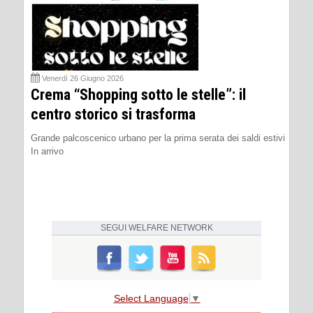
Venerdì 26 Giugno 2026
Crema “Shopping sotto le stelle”: il
centro storico si trasforma
Grande palcoscenico urbano per la prima serata dei saldi estivi
In arrivo
SEGUI
WELFARE NETWORK
Select Language
▼