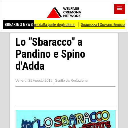
tare dalla parte degli ultimi
BREAKING NEWS
Sicurezza I Giovani Democratici ribattono ai Giova
Lo "Sbaracco" a
Pandino e Spino
d'Adda
Venerdì 31 Agosto 2012
|
Scritto da
Redazione