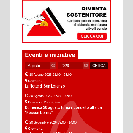
Eventi e iniziative
10 Agosto 2026 21:00 - 23:00
Cremona
La Notte di San Lorenzo
30 Agosto 2026 06:38 - 09:00
Bosco ex Parmigiano
Domenica 30 agosto torna il concerto all’alba
“Nessun Dorma”
20 Settembre 2026 09:00 - 14:00
Cremona