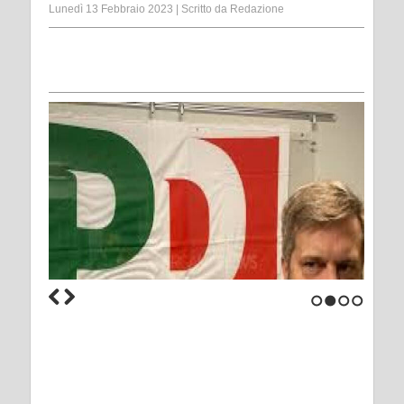
Lunedì 13 Febbraio 2023
|
Scritto da
Redazione
1
2
3
4