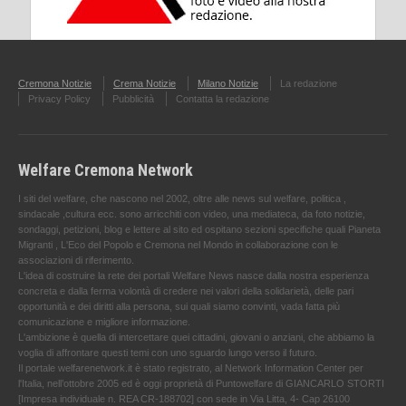
Cremona Notizie
Crema Notizie
Milano Notizie
La redazione
Privacy Policy
Pubblicità
Contatta la redazione
Welfare Cremona Network
I siti del welfare, che nascono nel 2002, oltre alle news sul welfare, politica ,
sindacale ,cultura ecc. sono arricchiti con video, una mediateca, da foto notizie,
sondaggi, petizioni, blog e lettere al sito ed ospitano sezioni specifiche quali Pianeta
Migranti , L'Eco del Popolo e Cremona nel Mondo in collaborazione con le
associazioni di riferimento.
L'idea di costruire la rete dei portali Welfare News nasce dalla nostra esperienza
concreta e dalla ferma volontà di credere nei valori della solidarietà, delle pari
opportunità e dei diritti alla persona, sui quali siamo convinti, vada fatta più
comunicazione e migliore informazione.
L'ambizione è quella di intercettare quei cittadini, giovani o anziani, che abbiamo la
voglia di affrontare questi temi con uno sguardo lungo verso il futuro.
Il portale welfarenetwork.it è stato registrato, al Network Information Center per
l'Italia, nell’ottobre 2005 ed è oggi proprietà di Puntowelfare di GIANCARLO STORTI
[Impresa individuale n. REA CR-188702] con sede in Via Litta, 4- Cap 26100