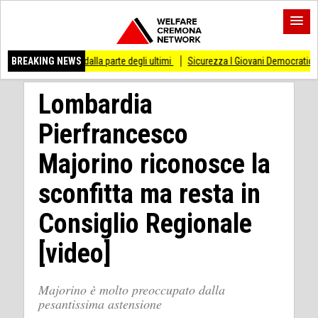
tare dalla parte degli ultimi
BREAKING NEWS
Sicurezza I Giovani Democratici ribattono ai Giovan
Lombardia
Pierfrancesco
Majorino riconosce la
sconfitta ma resta in
Consiglio Regionale
[video]
Majorino è molto preoccupato dalla
pesantissima astensione