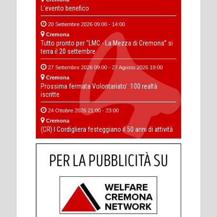
L'evento benefico
20 Settembre 2026 09:00 - 14:00
Cremona
Tutto pronto per “LMC - La Mezza di Cremona” si
terra il 20 settembre
27 Settembre 2026 09:00 - 27 Agosto 2026 19:00
Cremona
Prossima fermata Volontariato' :100 realtà
iscritte
24 Ottobre 2026 21:00 - 23:00
Cremona
(CR) I Cordigliera festeggiano il 50 anni di attività