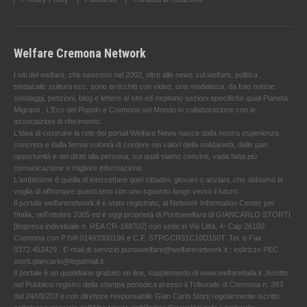
Welfare Cremona Network
I siti del welfare, che nascono nel 2002, oltre alle news sul welfare, politica ,
sindacale ,cultura ecc. sono arricchiti con video, una mediateca, da foto notizie,
sondaggi, petizioni, blog e lettere al sito ed ospitano sezioni specifiche quali Pianeta
Migranti , L'Eco del Popolo e Cremona nel Mondo in collaborazione con le
associazioni di riferimento.
L'idea di costruire la rete dei portali Welfare News nasce dalla nostra esperienza
concreta e dalla ferma volontà di credere nei valori della solidarietà, delle pari
opportunità e dei diritti alla persona, sui quali siamo convinti, vada fatta più
comunicazione e migliore informazione.
L'ambizione è quella di intercettare quei cittadini, giovani o anziani, che abbiamo la
voglia di affrontare questi temi con uno sguardo lungo verso il futuro.
Il portale welfarenetwork.it è stato registrato, al Network Information Center per
l'Italia, nell’ottobre 2005 ed è oggi proprietà di Puntowelfare di GIANCARLO STORTI
[Impresa individuale n. REA CR-188702] con sede in Via Litta, 4- Cap 26100
Cremona con P.IVA 01493300196 e C.F. STRGCR51C10D150T. Tel. e Fax
0372.453429 . E-mail di servizio puntowelfare@welfarenetwork.it ; indirizzo PEC
storti.giancarlo@legalmail.it
Il portale è un quotidiano gratuito on line, supplemento di www.welfareitalia.it ,Iscritto
nel Pubblico registro della stampa periodica presso il Tribunale di Cremona n. 393
dal 24/09/203 e con direttore responsabile Gian Carlo Storti regolarmente iscritto