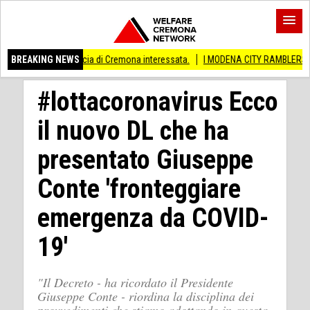
provincia di Cremona interessata.
BREAKING NEWS
I MODENA CITY RAMBLERS ARRIVANO A C
#lottacoronavirus Ecco
il nuovo DL che ha
presentato Giuseppe
Conte 'fronteggiare
emergenza da COVID-
19'
"Il Decreto - ha ricordato il Presidente
Giuseppe Conte - riordina la disciplina dei