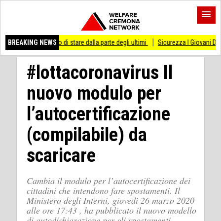
messo di stare dalla parte degli ultimi
BREAKING NEWS
Sicurezza I Giovani Democratici ribatton
#lottacoronavirus Il
nuovo modulo per
l’autocertificazione
(compilabile) da
scaricare
Cambia il modulo per l’autocertificazione dei
cittadini che intendono fare spostamenti. Il
Ministero degli Interni, giovedì 26 marzo 2020
alle ore 17:43 , ha pubblicato il nuovo modello
di autodichiarazione per gli spostamenti,