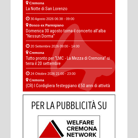
Cremona
La Notte di San Lorenzo
30 Agosto 2026 06:38 - 09:00
Bosco ex Parmigiano
Domenica 30 agosto torna il concerto all’alba
“Nessun Dorma”
20 Settembre 2026 09:00 - 14:00
Cremona
Tutto pronto per “LMC - La Mezza di Cremona” si
terra il 20 settembre
24 Ottobre 2026 21:00 - 23:00
Cremona
(CR) I Cordigliera festeggiano il 50 anni di attività