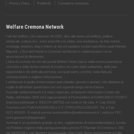
Privacy Policy
Pubblicità
Contatta la redazione
Welfare Cremona Network
I siti del welfare, che nascono nel 2002, oltre alle news sul welfare, politica ,
sindacale ,cultura ecc. sono arricchiti con video, una mediateca, da foto notizie,
sondaggi, petizioni, blog e lettere al sito ed ospitano sezioni specifiche quali Pianeta
Migranti , L'Eco del Popolo e Cremona nel Mondo in collaborazione con le
associazioni di riferimento.
L'idea di costruire la rete dei portali Welfare News nasce dalla nostra esperienza
concreta e dalla ferma volontà di credere nei valori della solidarietà, delle pari
opportunità e dei diritti alla persona, sui quali siamo convinti, vada fatta più
comunicazione e migliore informazione.
L'ambizione è quella di intercettare quei cittadini, giovani o anziani, che abbiamo la
voglia di affrontare questi temi con uno sguardo lungo verso il futuro.
Il portale welfarenetwork.it è stato registrato, al Network Information Center per
l'Italia, nell’ottobre 2005 ed è oggi proprietà di Puntowelfare di GIANCARLO STORTI
[Impresa individuale n. REA CR-188702] con sede in Via Litta, 4- Cap 26100
Cremona con P.IVA 01493300196 e C.F. STRGCR51C10D150T. Tel. e Fax
0372.453429 . E-mail di servizio puntowelfare@welfarenetwork.it ; indirizzo PEC
storti.giancarlo@legalmail.it
Il portale è un quotidiano gratuito on line, supplemento di www.welfareitalia.it ,Iscritto
nel Pubblico registro della stampa periodica presso il Tribunale di Cremona n. 393
dal 24/09/203 e con direttore responsabile Gian Carlo Storti regolarmente iscritto