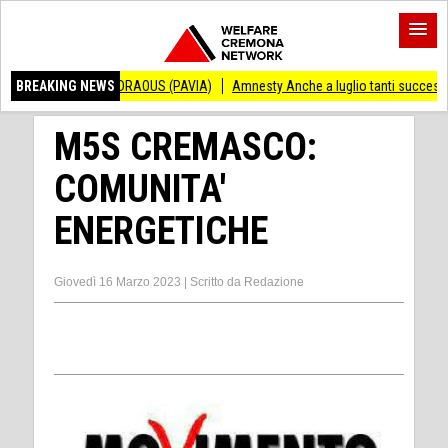
CENZO ANDRAOUS (PAVIA)
BREAKING NEWS
Amnesty Anche a luglio tanti successi ed ingiusti
M5S CREMASCO:
COMUNITA'
ENERGETICHE
Giovedì 16 Marzo 2023
|
Scritto da
Redazione