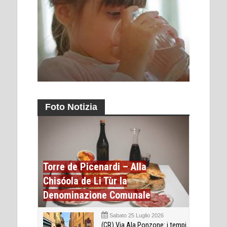
Foto Notizia
Torre de Picenardi – Alla
Chisóola de Li Tùr la
Denominazione Comunale
Sabato 25 Luglio 2026
(CR) Via Ala Ponzone: i tempi