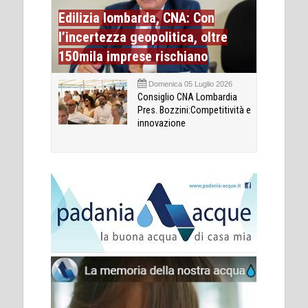
Edilizia lombarda, CNA: Con
l’incertezza geopolitica, oltre
150mila imprese rischiano
Domenica 05 Luglio 2026
Consiglio CNA Lombardia
Pres. Bozzini:Competitività e
innovazione