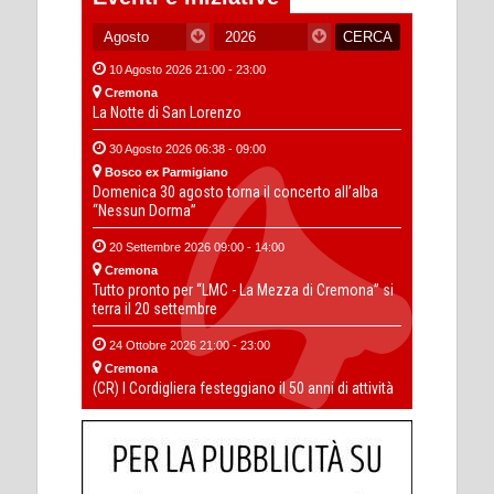
10 Agosto 2026 21:00 - 23:00
Cremona
La Notte di San Lorenzo
30 Agosto 2026 06:38 - 09:00
Bosco ex Parmigiano
Domenica 30 agosto torna il concerto all’alba
“Nessun Dorma”
20 Settembre 2026 09:00 - 14:00
Cremona
Tutto pronto per “LMC - La Mezza di Cremona” si
terra il 20 settembre
24 Ottobre 2026 21:00 - 23:00
Cremona
(CR) I Cordigliera festeggiano il 50 anni di attività