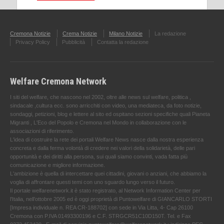
Cremona Notizie
Crema Notizie
Milano Notizie
La redazione
Privacy Policy
Pubblicità
Contatta la redazione
Welfare Cremona Network
I siti del welfare, che nascono nel 2002, oltre alle news sul welfare, politica ,
sindacale ,cultura ecc. sono arricchiti con video, una mediateca, da foto notizie,
sondaggi, petizioni, blog e lettere al sito ed ospitano sezioni specifiche quali Pianeta
Migranti , L'Eco del Popolo e Cremona nel Mondo in collaborazione con le
associazioni di riferimento.
L'idea di costruire la rete dei portali Welfare News nasce dalla nostra esperienza
concreta e dalla ferma volontà di credere nei valori della solidarietà, delle pari
opportunità e dei diritti alla persona, sui quali siamo convinti, vada fatta più
comunicazione e migliore informazione.
L'ambizione è quella di intercettare quei cittadini, giovani o anziani, che abbiamo la
voglia di affrontare questi temi con uno sguardo lungo verso il futuro.
Il portale welfarenetwork.it è stato registrato, al Network Information Center per
l'Italia, nell’ottobre 2005 ed è oggi proprietà di Puntowelfare di GIANCARLO STORTI
[Impresa individuale n. REA CR-188702] con sede in Via Litta, 4- Cap 26100
Cremona con P.IVA 01493300196 e C.F. STRGCR51C10D150T. Tel. e Fax