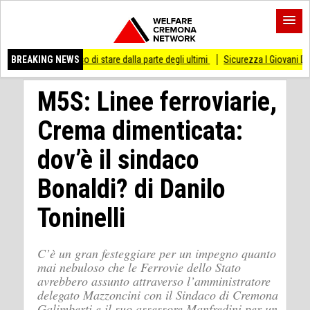
messo di stare dalla parte degli ultimi
BREAKING NEWS
Sicurezza I Giovani Democratici ribatton
M5S: Linee ferroviarie,
Crema dimenticata:
dov’è il sindaco
Bonaldi? di Danilo
Toninelli
C’è un gran festeggiare per un impegno quanto
mai nebuloso che le Ferrovie dello Stato
avrebbero assunto attraverso l’amministratore
delegato Mazzoncini con il Sindaco di Cremona
Galimberti e il suo assessore Manfredini per un