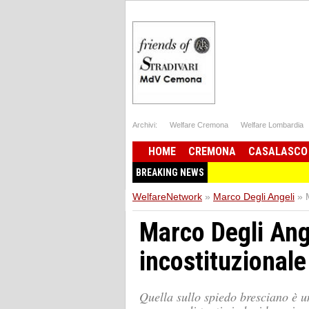
Archivi:
Welfare Cremona
Welfare Lombardia
HOME
CREMONA
CASALASCO
BREAKING NEWS
WelfareNetwork
»
Marco Degli Angeli
»
Marco Degli Ang
incostituzionale
Quella sullo spiedo bresciano è un