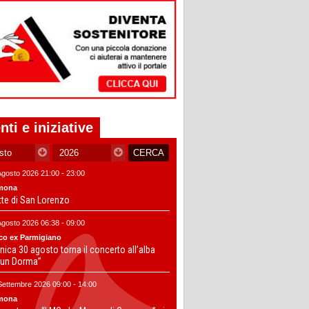
nti e iniziative
Agosto 2026 21:00 - 23:00
mona
tte di San Lorenzo
Agosto 2026 06:38 - 09:00
co ex Parmigiano
ica 30 agosto torna il concerto all’alba
un Dorma”
Settembre 2026 09:00 - 14:00
mona