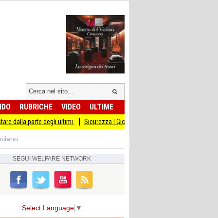
NDO
RUBRICHE
VIDEO
ULTIME
arte degli ultimi
Sicurezza I Giovani Democratici ribattono ai Giovani di Fratelll
sciano
SEGUI
WELFARE NETWORK
Select Language
▼