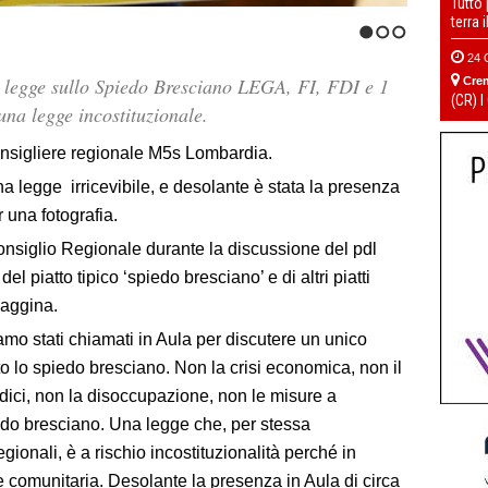
Tutto
terra 
1
2
3
24 
 legge sullo Spiedo Bresciano LEGA, FI, FDI e 1
Cre
(CR) I
una legge incostituzionale.
sigliere regionale M5s Lombardia.
a legge irricevibile, e desolante è stata la presenza
r una fotografia.
Consiglio Regionale durante la discussione del pdl
el piatto tipico ‘spiedo bresciano’ e di altri piatti
vaggina.
siamo stati chiamati in Aula per discutere un unico
o lo spiedo bresciano. Non la crisi economica, non il
dici, non la disoccupazione, non le misure a
edo bresciano. Una legge che, per stessa
egionali, è a rischio incostituzionalità perché in
e comunitaria. Desolante la presenza in Aula di circa