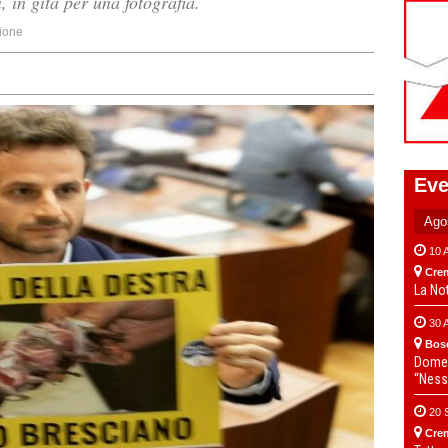
, in gita per una fotografia.
ione
Eve
10 
Cre
La No
30 
Bos
Domen
“Ness
20 
Cre