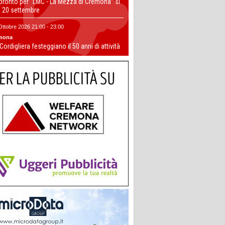
 pronto per “LMC - La Mezza di Cremona” si
il 20 settembre
Ottobre 2026 21:00 - 23:00
mona
 Cordigliera festeggiano il 50 anni di attività