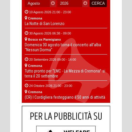
10 Agosto 2026 21:00 - 23:00
Cremona
La Notte di San Lorenzo
30 Agosto 2026 06:38 - 09:00
Bosco ex Parmigiano
Domenica 30 agosto torna il concerto all’alba
“Nessun Dorma”
20 Settembre 2026 09:00 - 14:00
Cremona
Tutto pronto per “LMC - La Mezza di Cremona” si
terra il 20 settembre
24 Ottobre 2026 21:00 - 23:00
Cremona
(CR) I Cordigliera festeggiano il 50 anni di attività