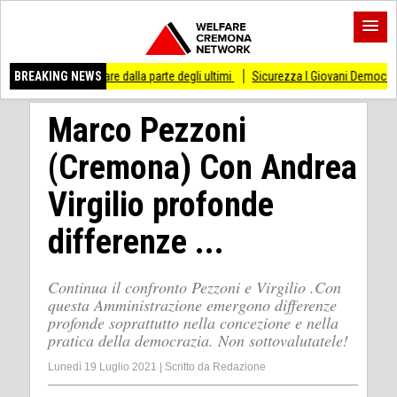
 stare dalla parte degli ultimi
BREAKING NEWS
Sicurezza I Giovani Democratici ribattono ai Giov
Marco Pezzoni
(Cremona) Con Andrea
Virgilio profonde
differenze ...
Continua il confronto Pezzoni e Virgilio .Con
questa Amministrazione emergono differenze
profonde soprattutto nella concezione e nella
pratica della democrazia. Non sottovalutatele!
Lunedì 19 Luglio 2021
|
Scritto da
Redazione