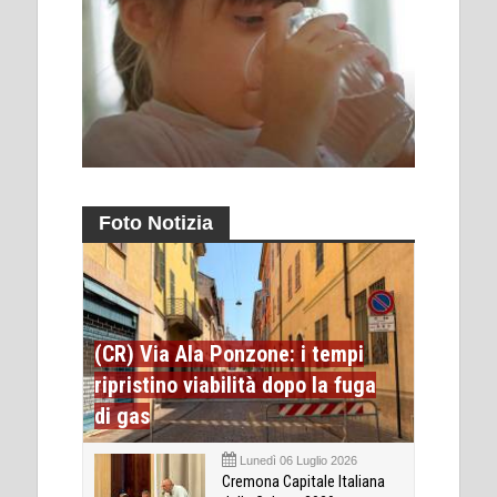
Foto Notizia
(CR) Via Ala Ponzone: i tempi
ripristino viabilità dopo la fuga
di gas
Lunedì 06 Luglio 2026
Cremona Capitale Italiana