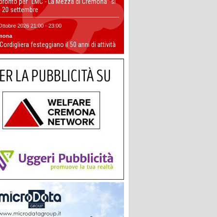
 pronto per “LMC - La Mezza di Cremona” si
il 20 settembre
Ottobre 2026 21:00 - 23:00
mona
 Cordigliera festeggiano il 50 anni di attività