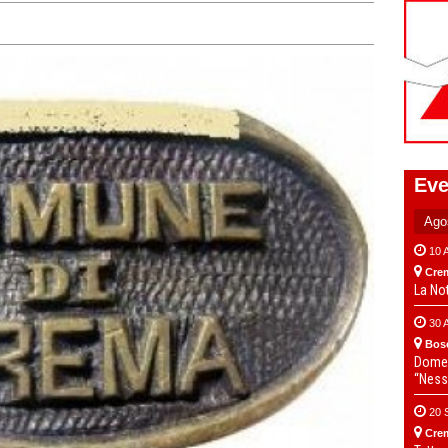
Eve
10 
Cre
La No
30 
Bos
Domen
“Ness
20 
Cre