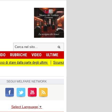
NDO
RUBRICHE
VIDEO
ULTIME
parte degli ultimi
Sicurezza I Giovani Democratici ribattono ai Giovani di Fratel
SEGUI
WELFARE NETWORK
Select Language
▼