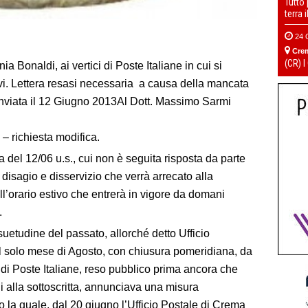
Tutto
terra 
24 
Cre
(CR) I
a Bonaldi, ai vertici di Poste Italiane in cui si
vi.
Lettera resasi necessaria a causa della mancata
 inviata il 12 Giugno 2013Al Dott. Massimo Sarmi
– richiesta modifica.
 del 12/06 u.s., cui non è seguita risposta da parte
 disagio e disservizio che verrà arrecato alla
ll’orario estivo che entrerà in vigore da domani
.
suetudine del passato, allorché detto Ufficio
l solo mese di Agosto, con chiusura pomeridiana, da
i Poste Italiane, reso pubblico prima ancora che
i alla sottoscritta, annunciava una misura
o la quale, dal
20 giugno l’Ufficio Postale di Crema