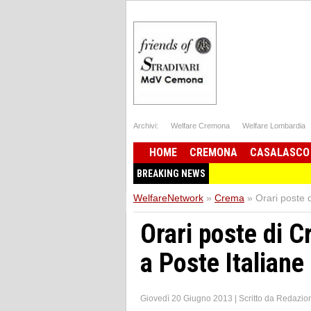
Archivi:
Welfare Cremona
Welfare Lombardia
HOME
CREMONA
CASALASCO
BREAKING NEWS
WelfareNetwork
»
Crema
»
Orari poste d
Orari poste di C
a Poste Italiane
Giovedì 20 Giugno 2013
|
Scritto da
Redazio