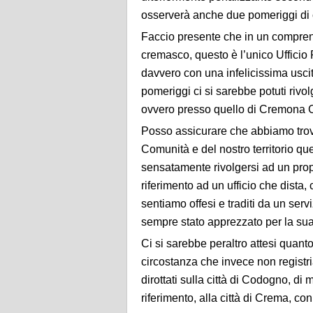
osserverà anche due pomeriggi di c
Faccio presente che in un comprensor
cremasco,
questo è l’unico Ufficio
davvero con una
infelicissima usci
pomeriggi ci si sarebbe potuti
rivol
ovvero presso quello di Cremona 
Posso assicurare che abbiamo trov
Comunità e
del nostro territorio q
sensatamente rivolgersi ad un
prop
riferimento ad un ufficio che dista
sentiamo offesi e traditi da un ser
sempre stato apprezzato per la sua
Ci si sarebbe peraltro attesi quant
circostanza
che invece non regist
dirottati sulla città di
Codogno, di mo
riferimento, alla città di Crema, co