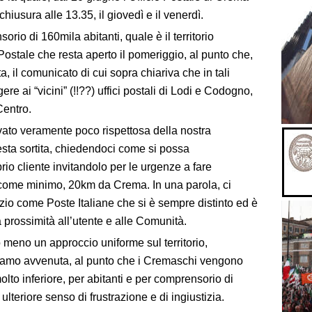
hiusura alle 13.35, il
giovedì e il venerdì.
io di 160mila abitanti, quale è il territorio
 Postale che resta aperto il pomeriggio, al punto che,
ta, il comunicato di cui sopra chiariva che in tali
gere ai “vicini” (!!??) uffici postali di Lodi e Codogno,
Centro.
ato veramente poco rispettosa della nostra
uesta sortita, chiedendoci come si possa
rio cliente invitandolo per le urgenze a fare
, come minimo,
20km da Crema. In una parola, ci
vizio come Poste Italiane che si
è sempre distinto ed è
 prossimità all’utente e alle Comunità.
o meno un approccio uniforme sul territorio,
riamo avvenuta, al punto che i Cremaschi vengono
lto inferiore, per abitanti e per comprensorio di
n
ulteriore senso di frustrazione e di ingiustizia.