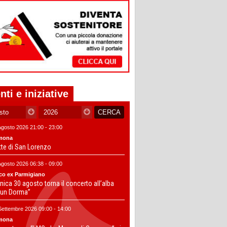
nti e iniziative
Agosto 2026 21:00 - 23:00
mona
tte di San Lorenzo
Agosto 2026 06:38 - 09:00
co ex Parmigiano
ica 30 agosto torna il concerto all’alba
un Dorma”
Settembre 2026 09:00 - 14:00
mona