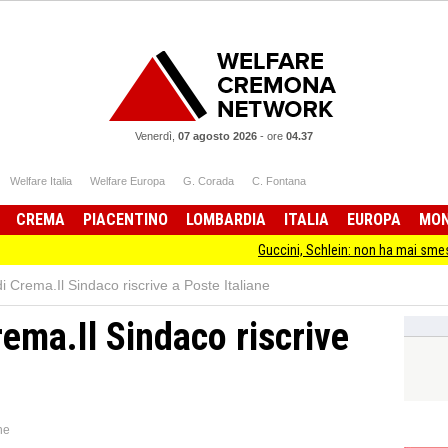
Venerdì,
07 agosto 2026
-
ore
04.37
Welfare Italia
Welfare Europa
G. Corada
C. Fontana
CREMA
PIACENTINO
LOMBARDIA
ITALIA
EUROPA
MO
Guccini, Schlein: non ha mai smesso di stare dalla 
i Crema.Il Sindaco riscrive a Poste Italiane
rema.Il Sindaco riscrive
ne