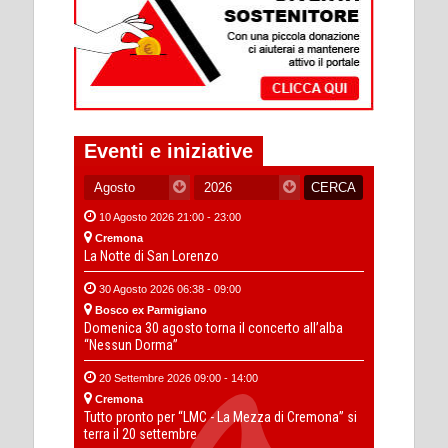
Eventi e iniziative
10 Agosto 2026 21:00 - 23:00
Cremona
La Notte di San Lorenzo
30 Agosto 2026 06:38 - 09:00
Bosco ex Parmigiano
Domenica 30 agosto torna il concerto all’alba
“Nessun Dorma”
20 Settembre 2026 09:00 - 14:00
Cremona
Tutto pronto per “LMC - La Mezza di Cremona” si
terra il 20 settembre