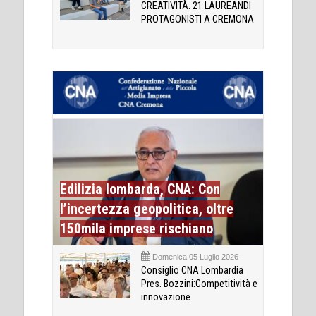
CREATIVITÀ: 21 LAUREANDI
PROTAGONISTI A CREMONA
Edilizia lombarda, CNA: Con
l’incertezza geopolitica, oltre
150mila imprese rischiano
Domenica 05 Luglio 2026
Consiglio CNA Lombardia
Pres. Bozzini:Competitività e
innovazione