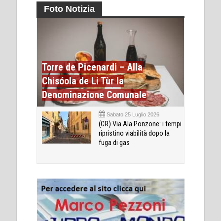
Foto Notizia
Torre de Picenardi – Alla
Chisóola de Li Tùr la
Denominazione Comunale
Sabato 25 Luglio 2026
(CR) Via Ala Ponzone: i tempi
ripristino viabilità dopo la
fuga di gas