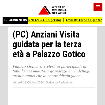
O VINCENZO ANDRAOUS (PAVIA)
BREAKING NEWS
Amnesty Anche a luglio tanti successi ed in
(PC) Anziani Visita
guidata per la terza
età a Palazzo Gotico
Palazzo Gotico si svelerà ai partecipanti in
tutta la sua maestosa grandezza e nei dettagli
architettonici che lo contraddistinguono
Venerdì 18 Ottobre 2024
|
Scritto da
Redazione