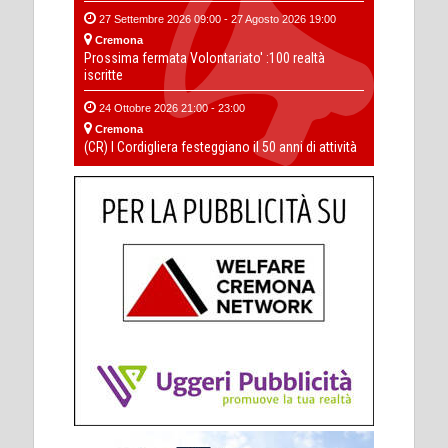
27 Settembre 2026 09:00 - 27 Agosto 2026 19:00
Cremona
Prossima fermata Volontariato' :100 realtà
iscritte
24 Ottobre 2026 21:00 - 23:00
Cremona
(CR) I Cordigliera festeggiano il 50 anni di attività