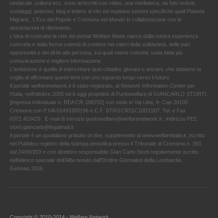
sindacale ,cultura ecc. sono arricchiti con video, una mediateca, da foto notizie,
sondaggi, petizioni, blog e lettere al sito ed ospitano sezioni specifiche quali Pianeta
Migranti , L'Eco del Popolo e Cremona nel Mondo in collaborazione con le
associazioni di riferimento.
L'idea di costruire la rete dei portali Welfare News nasce dalla nostra esperienza
concreta e dalla ferma volontà di credere nei valori della solidarietà, delle pari
opportunità e dei diritti alla persona, sui quali siamo convinti, vada fatta più
comunicazione e migliore informazione.
L'ambizione è quella di intercettare quei cittadini, giovani o anziani, che abbiamo la
voglia di affrontare questi temi con uno sguardo lungo verso il futuro.
Il portale welfarenetwork.it è stato registrato, al Network Information Center per
l'Italia, nell’ottobre 2005 ed è oggi proprietà di Puntowelfare di GIANCARLO STORTI
[Impresa individuale n. REA CR-188702] con sede in Via Litta, 4- Cap 26100
Cremona con P.IVA 01493300196 e C.F. STRGCR51C10D150T. Tel. e Fax
0372.453429 . E-mail di servizio puntowelfare@welfarenetwork.it ; indirizzo PEC
storti.giancarlo@legalmail.it
Il portale è un quotidiano gratuito on line, supplemento di www.welfareitalia.it ,Iscritto
nel Pubblico registro della stampa periodica presso il Tribunale di Cremona n. 393
dal 24/09/203 e con direttore responsabile Gian Carlo Storti regolarmente iscritto
nell’elenco speciale dell’Albo tenuto dall’Ordine Giornalisti della Lombardia.
Gennaio 2016
Copyright © 2010-2014 - Welfare Network