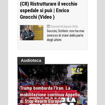
(CR) Ristrutturare il vecchio
ospedale si può | Enrico
Gnocchi (Video )
Giovedì 06 Agosto 2026
Guccini, Schlein: non ha mai
smesso di stare dalla parte
degli ultimi
Audioteca
Trump bombarda l'Iran. La
mobilitazione continua Appello
di Stop Rearm Europe