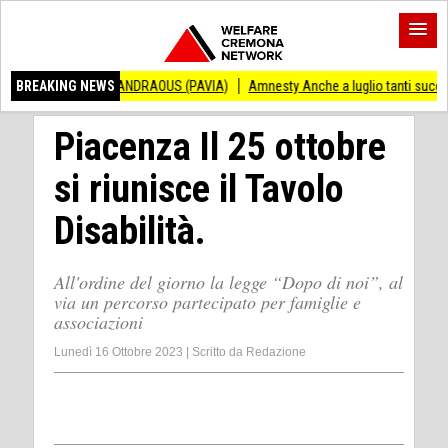
CENZO ANDRAOUS (PAVIA)
BREAKING NEWS
Amnesty Anche a luglio tanti successi ed ingiusti
Piacenza Il 25 ottobre
si riunisce il Tavolo
Disabilità.
All'ordine del giorno la legge “Dopo di noi”, al
via un percorso partecipato per famiglie e
associazioni
Lunedì 16 Ottobre 2023
|
Scritto da
Redazione