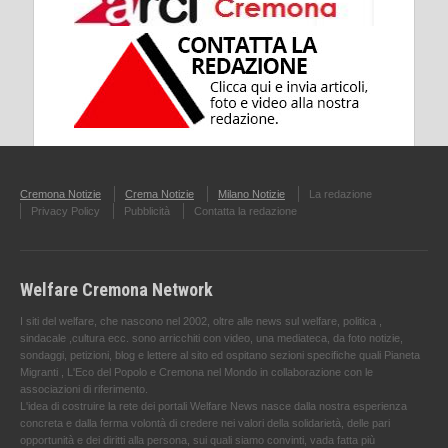
Cremona Notizie
Crema Notizie
Milano Notizie
La redazione
Privacy Policy
Pubblicità
Contatta la redazione
Welfare Cremona Network
I siti del welfare, che nascono nel 2002, oltre alle news sul welfare, politica ,
sindacale ,cultura ecc. sono arricchiti con video, una mediateca, da foto notizie,
sondaggi, petizioni, blog e lettere al sito ed ospitano sezioni specifiche quali Pianeta
Migranti , L'Eco del Popolo e Cremona nel Mondo in collaborazione con le
associazioni di riferimento.
L'idea di costruire la rete dei portali Welfare News nasce dalla nostra esperienza
concreta e dalla ferma volontà di credere nei valori della solidarietà, delle pari
opportunità e dei diritti alla persona, sui quali siamo convinti, vada fatta più