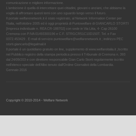
comunicazione e migliore informazione.
L'ambizione è quella di intercettare quei cittadini, giovani o anziani, che abbiamo la
voglia di affrontare questi temi con uno sguardo lungo verso il futuro.
Il portale welfarenetwork.it è stato registrato, al Network Information Center per
l'Italia, nell’ottobre 2005 ed è oggi proprietà di Puntowelfare di GIANCARLO STORTI
[Impresa individuale n. REA CR-188702] con sede in Via Litta, 4- Cap 26100
Cremona con P.IVA 01493300196 e C.F. STRGCR51C10D150T. Tel. e Fax
0372.453429 . E-mail di servizio puntowelfare@welfarenetwork.it ; indirizzo PEC
storti.giancarlo@legalmail.it
Il portale è un quotidiano gratuito on line, supplemento di www.welfareitalia.it ,Iscritto
nel Pubblico registro della stampa periodica presso il Tribunale di Cremona n. 393
dal 24/09/203 e con direttore responsabile Gian Carlo Storti regolarmente iscritto
nell’elenco speciale dell’Albo tenuto dall’Ordine Giornalisti della Lombardia.
Gennaio 2016
Copyright © 2010-2014 - Welfare Network