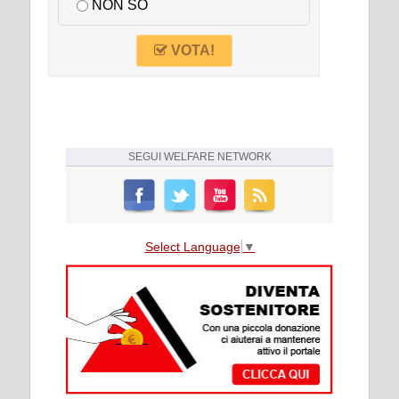
NON SO
VOTA!
SEGUI
WELFARE NETWORK
Select Language
▼