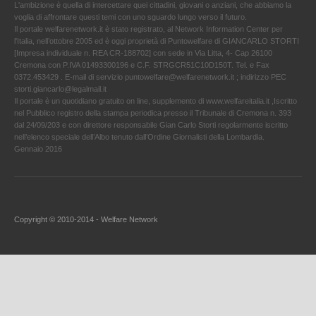
L'ambizione è quella di intercettare quei cittadini, giovani o anziani, che abbiamo la
voglia di affrontare questi temi con uno sguardo lungo verso il futuro.
Il portale welfarenetwork.it è stato registrato, al Network Information Center per
l'Italia, nell’ottobre 2005 ed è oggi proprietà di Puntowelfare di GIANCARLO STORTI
[Impresa individuale n. REA CR-188702] con sede in Via Litta, 4- Cap 26100
Cremona con P.IVA 01493300196 e C.F. STRGCR51C10D150T. Tel. e Fax
0372.453429 . E-mail di servizio puntowelfare@welfarenetwork.it ; indirizzo PEC
storti.giancarlo@legalmail.it
Il portale è un quotidiano gratuito on line, supplemento di www.welfareitalia.it ,Iscritto
nel Pubblico registro della stampa periodica presso il Tribunale di Cremona n. 393
dal 24/09/203 e con direttore responsabile Gian Carlo Storti regolarmente iscritto
nell’elenco speciale dell’Albo tenuto dall’Ordine Giornalisti della Lombardia.
Gennaio 2016
Copyright © 2010-2014 - Welfare Network