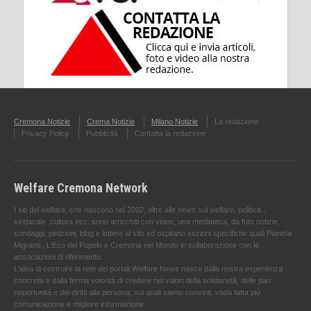
Cremona Notizie
Crema Notizie
Milano Notizie
La redazione
Privacy Policy
Pubblicità
Contatta la redazione
Welfare Cremona Network
I siti del welfare, che nascono nel 2002, oltre alle news sul welfare, politica ,
sindacale ,cultura ecc. sono arricchiti con video, una mediateca, da foto notizie,
sondaggi, petizioni, blog e lettere al sito ed ospitano sezioni specifiche quali Pianeta
Migranti , L'Eco del Popolo e Cremona nel Mondo in collaborazione con le
associazioni di riferimento.
L'idea di costruire la rete dei portali Welfare News nasce dalla nostra esperienza
concreta e dalla ferma volontà di credere nei valori della solidarietà, delle pari
opportunità e dei diritti alla persona, sui quali siamo convinti, vada fatta più
comunicazione e migliore informazione.