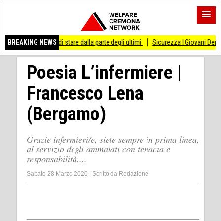
sso di stare dalla parte degli ultimi
BREAKING NEWS
Sicurezza I Giovani Democratici ribattono 
Poesia L’infermiere |
Francesco Lena
(Bergamo)
Grazie infermieri/e, siete sempre in prima linea,
al servizio degli ammalati con tenacia e
responsabilità....
Sabato 28 Marzo 2020
|
Scritto da
Redazione