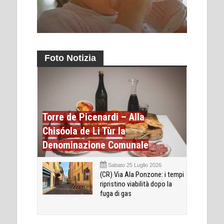
Foto Notizia
Torre de Picenardi – Alla
Chisóola de Li Tùr la
Denominazione Comunale
Sabato 25 Luglio 2026
(CR) Via Ala Ponzone: i tempi
ripristino viabilità dopo la
fuga di gas