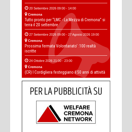
20 Settembre 2026 09:00 - 14:00
Cremona
Tutto pronto per “LMC - La Mezza di Cremona” si
terra il 20 settembre
27 Settembre 2026 09:00 - 27 Agosto 2026 19:00
Cremona
Prossima fermata Volontariato' :100 realtà
iscritte
24 Ottobre 2026 21:00 - 23:00
Cremona
(CR) I Cordigliera festeggiano il 50 anni di attività