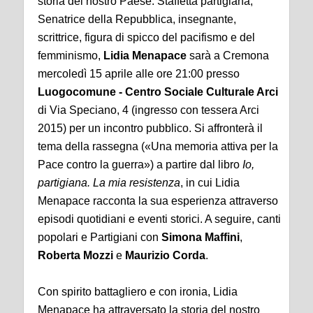
storia del nostro Paese. Staffetta partigiana,
Senatrice della Repubblica, insegnante,
scrittrice, figura di spicco del pacifismo e del
femminismo,
Lidia Menapace
sarà a Cremona
mercoledì 15 aprile alle ore 21:00 presso
Luogocomune - Centro Sociale Culturale Arci
di Via Speciano, 4 (ingresso con tessera Arci
2015) per un incontro pubblico. Si affronterà il
tema della rassegna («Una memoria attiva per la
Pace contro la guerra») a partire dal libro
Io,
partigiana. La mia resistenza
, in cui Lidia
Menapace racconta la sua esperienza attraverso
episodi quotidiani e eventi storici. A seguire, canti
popolari e Partigiani con
Simona Maffini
,
Roberta Mozzi
e
Maurizio Corda
.
Con spirito battagliero e con ironia, Lidia
Menapace ha attraversato la storia del nostro