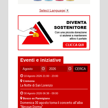
Select Language
▼
Eventi e iniziative
10 Agosto 2026 21:00 - 23:00
Cremona
La Notte di San Lorenzo
30 Agosto 2026 06:38 - 09:00
Bosco ex Parmigiano
Domenica 30 agosto torna il concerto all’alba
“Nessun Dorma”