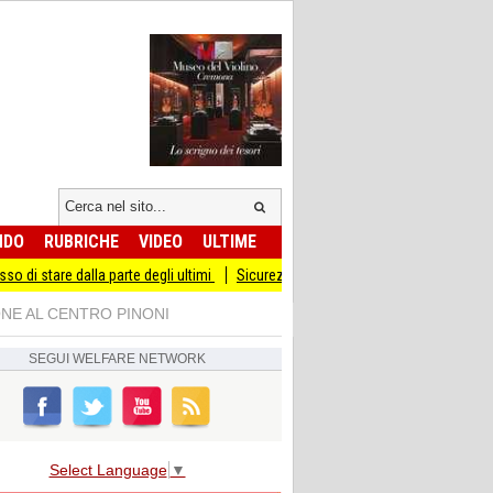
NDO
RUBRICHE
VIDEO
ULTIME
dalla parte degli ultimi
Sicurezza I Giovani Democratici ribattono ai Giovani di 
ONE AL CENTRO PINONI
SEGUI
WELFARE NETWORK
Select Language
▼