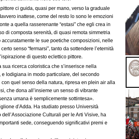
il pittore ci guida, quasi per mano, verso la graduale
 davvero inattese, come del resto lo sono le emozioni
ronte a quella rasserenante “estasi” che egli crea in
nso di composta serenità, di quasi remota simmetria
o accuratamente le sue poetiche composizioni, nelle
certo senso “fermarsi”, tanto da sottendere l’eternità
’ispirazione di questo eclettico pittore.
la sua ricerca coloristica che s’inserisce nella
 e lodigiana in modo particolare, del secondo
on quel senso della natura, ripresa en plein air alla
si, che dona all’insieme un senso di vibrante
resenza umana è semplicemente sottintesa».
iglione d'Adda. Ha studiato presso Università
ell’Associazione Culturali per le Arti Visive, ha
mportanti sede, conseguendo significativi premi e