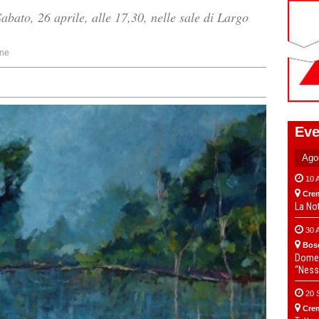
bato, 26 aprile, alle 17,30, nelle sale di Largo
ne
Eve
10 
Cre
La No
30 
Bos
Domen
“Ness
20 
Cre