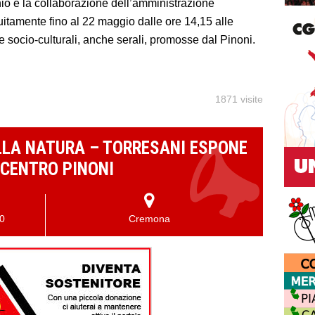
nio e la collaborazione dell’amministrazione
uitamente fino al 22 maggio dalle ore 14,15 alle
ve socio-culturali, anche serali, promosse dal Pinoni.
1871 visite
LLA NATURA – TORRESANI ESPONE
 CENTRO PINONI
00
Cremona