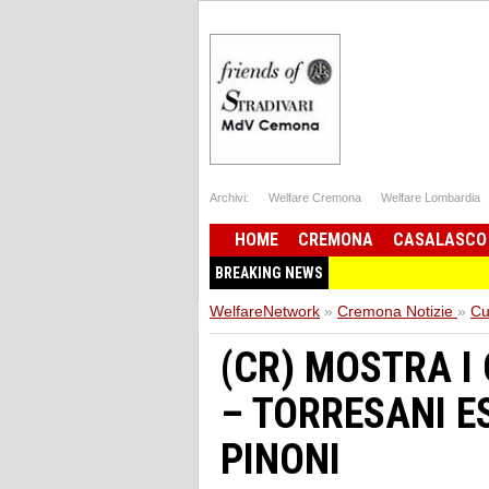
Archivi:
Welfare Cremona
Welfare Lombardia
HOME
CREMONA
CASALASCO
BREAKING NEWS
WelfareNetwork
»
Cremona Notizie
»
Cu
(CR) MOSTRA I
– TORRESANI E
PINONI