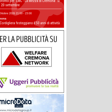
 pronto per “LMC - La Mezza di Cremona” si
il 20 settembre
Ottobre 2026 21:00 - 23:00
mona
 Cordigliera festeggiano il 50 anni di attività