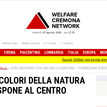
Venerdì,
07 agosto 2026
-
ore
17.31
Welfare Italia
Welfare Europa
G. Corada
C. Fontana
CREMA
PIACENTINO
LOMBARDIA
ITALIA
EUROPA
MO
Guccini, Schlein: non ha mai smesso di stare 
ltura
»
(CR) MOSTRA I COLORI DELLA NATURA – TORRESANI ESP
 COLORI DELLA NATURA
SPONE AL CENTRO