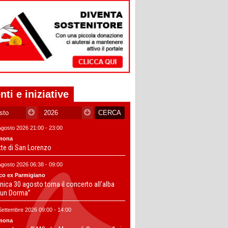
nti e iniziative
Agosto 2026 21:00 - 23:00
mona
tte di San Lorenzo
Agosto 2026 06:38 - 09:00
co ex Parmigiano
ica 30 agosto torna il concerto all’alba
un Dorma”
Settembre 2026 09:00 - 14:00
mona