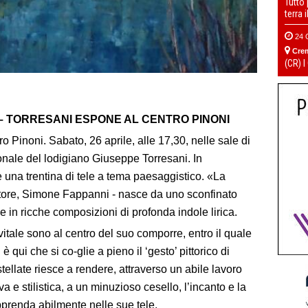
Tutto
terra 
24 
Cre
(CR) I
 – TORRESANI ESPONE AL CENTRO PINONI
inoni. Sabato, 26 aprile, alle 17,30, nelle sale di
onale del lodigiano Giuseppe Torresani. In
 una trentina di tele a tema paesaggistico. «La
uratore, Simone Fappanni - nasce da uno sconfinato
e in ricche composizioni di profonda indole lirica.
o vitale sono al centro del suo comporre, entro il quale
 qui che si co-glie a pieno il ‘gesto’ pittorico di
tellate riesce a rendere, attraverso un abile lavoro
 e stilistica, a un minuzioso cesello, l’incanto e la
pprenda abilmente nelle sue tele.