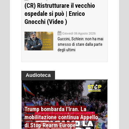
(CR) Ristrutturare il vecchio
ospedale si può | Enrico
Gnocchi (Video )
Giovedì 06 Agosto 2026
Guccini, Schlein: non ha mai
smesso di stare dalla parte
degli ultimi
Audioteca
Trump bombarda l'Iran. La
mobilitazione continua Appello
di Stop Rearm Europe