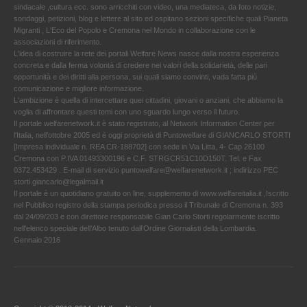
sindacale ,cultura ecc. sono arricchiti con video, una mediateca, da foto notizie,
sondaggi, petizioni, blog e lettere al sito ed ospitano sezioni specifiche quali Pianeta
Migranti , L'Eco del Popolo e Cremona nel Mondo in collaborazione con le
associazioni di riferimento.
L'idea di costruire la rete dei portali Welfare News nasce dalla nostra esperienza
concreta e dalla ferma volontà di credere nei valori della solidarietà, delle pari
opportunità e dei diritti alla persona, sui quali siamo convinti, vada fatta più
comunicazione e migliore informazione.
L'ambizione è quella di intercettare quei cittadini, giovani o anziani, che abbiamo la
voglia di affrontare questi temi con uno sguardo lungo verso il futuro.
Il portale welfarenetwork.it è stato registrato, al Network Information Center per
l'Italia, nell’ottobre 2005 ed è oggi proprietà di Puntowelfare di GIANCARLO STORTI
[Impresa individuale n. REA CR-188702] con sede in Via Litta, 4- Cap 26100
Cremona con P.IVA 01493300196 e C.F. STRGCR51C10D150T. Tel. e Fax
0372.453429 . E-mail di servizio puntowelfare@welfarenetwork.it ; indirizzo PEC
storti.giancarlo@legalmail.it
Il portale è un quotidiano gratuito on line, supplemento di www.welfareitalia.it ,Iscritto
nel Pubblico registro della stampa periodica presso il Tribunale di Cremona n. 393
dal 24/09/203 e con direttore responsabile Gian Carlo Storti regolarmente iscritto
nell’elenco speciale dell’Albo tenuto dall’Ordine Giornalisti della Lombardia.
Gennaio 2016