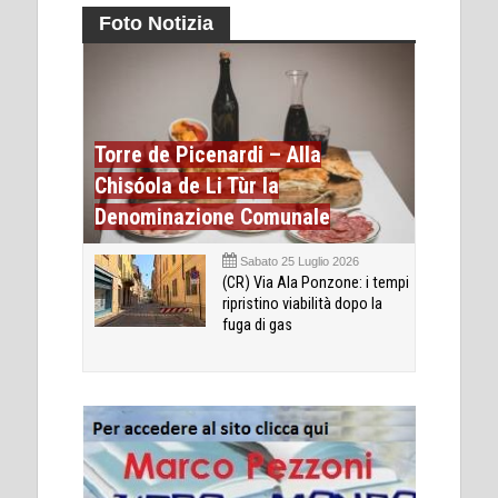
Foto Notizia
Torre de Picenardi – Alla
Chisóola de Li Tùr la
Denominazione Comunale
Sabato 25 Luglio 2026
(CR) Via Ala Ponzone: i tempi
ripristino viabilità dopo la
fuga di gas