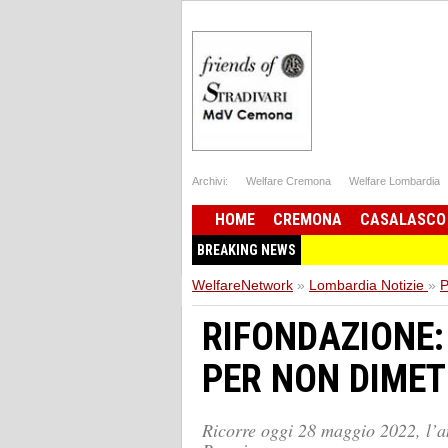
Archivi:
Welfare Cremona
Welfare Lombardia
HOME
CREMONA
CASALASCO
BREAKING NEWS
WelfareNetwork
»
Lombardia Notizie
»
P
RIFONDAZIONE:
PER NON DIMET
Ricorre oggi 28 maggio 2022, l’an