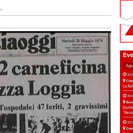
ne
Eve
10 
Cre
La No
30 
Bos
Domen
“Ness
20 
Cre