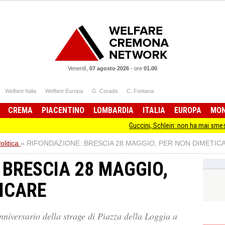
Venerdì,
07 agosto 2026
-
ore
01.00
Welfare Italia
Welfare Europa
G. Corada
C. Fontana
CREMA
PIACENTINO
LOMBARDIA
ITALIA
EUROPA
MO
Guccini, Schlein: non ha mai smesso di stare d
olitica
»
RIFONDAZIONE: BRESCIA 28 MAGGIO, PER NON DIMETIC
 BRESCIA 28 MAGGIO,
ICARE
niversario della strage di Piazza della Loggia a