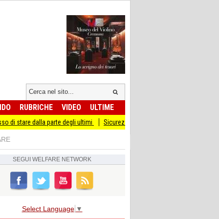
NDO
RUBRICHE
VIDEO
ULTIME
alla parte degli ultimi
Sicurezza I Giovani Democratici ribattono ai Giovani di Fr
ARE
SEGUI
WELFARE NETWORK
Select Language
▼