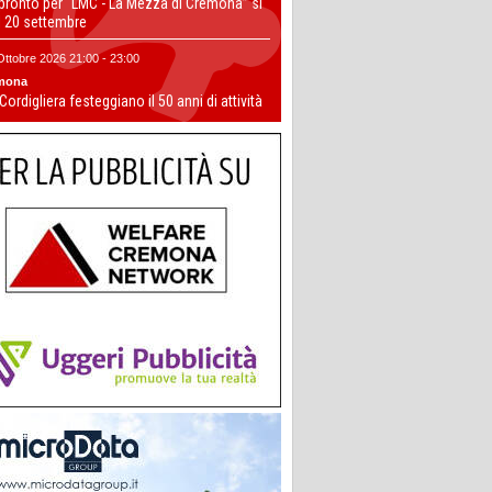
 pronto per “LMC - La Mezza di Cremona” si
il 20 settembre
Ottobre 2026 21:00 - 23:00
mona
 Cordigliera festeggiano il 50 anni di attività