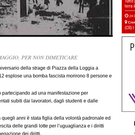
Tutto
terra 
24 
Cre
(CR) I
 MAGGIO, PER NON DIMETICARE
iversario della strage di Piazza della Loggia a
.12 esplose una bomba fascista morirono 8 persone e
no partecipando ad una manifestazione per
tati subiti dai lavoratori, dagli studenti e dalle
uegli anni è stata figlia della volontà padronale ed
scita delle grandi lotte per l’uguaglianza e i diritti
negazione dei diritti.