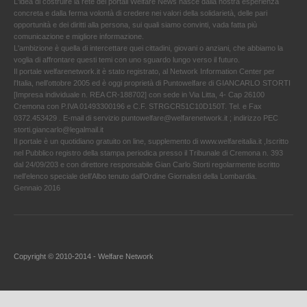
L'idea di costruire la rete dei portali Welfare News nasce dalla nostra esperienza
concreta e dalla ferma volontà di credere nei valori della solidarietà, delle pari
opportunità e dei diritti alla persona, sui quali siamo convinti, vada fatta più
comunicazione e migliore informazione.
L'ambizione è quella di intercettare quei cittadini, giovani o anziani, che abbiamo la
voglia di affrontare questi temi con uno sguardo lungo verso il futuro.
Il portale welfarenetwork.it è stato registrato, al Network Information Center per
l'Italia, nell’ottobre 2005 ed è oggi proprietà di Puntowelfare di GIANCARLO STORTI
[Impresa individuale n. REA CR-188702] con sede in Via Litta, 4- Cap 26100
Cremona con P.IVA 01493300196 e C.F. STRGCR51C10D150T. Tel. e Fax
0372.453429 . E-mail di servizio puntowelfare@welfarenetwork.it ; indirizzo PEC
storti.giancarlo@legalmail.it
Il portale è un quotidiano gratuito on line, supplemento di www.welfareitalia.it ,Iscritto
nel Pubblico registro della stampa periodica presso il Tribunale di Cremona n. 393
dal 24/09/203 e con direttore responsabile Gian Carlo Storti regolarmente iscritto
nell’elenco speciale dell’Albo tenuto dall’Ordine Giornalisti della Lombardia.
Gennaio 2016
Copyright © 2010-2014 - Welfare Network