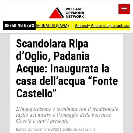
ENZO ANDRAOUS (PAVIA)
BREAKING NEWS
Amnesty Anche a luglio tanti successi ed ingiustizi
Scandolara Ripa
d’Oglio, Padania
Acque: Inaugurata la
casa dell’acqua “Fonte
Castello”
L’inaugurazione è terminata con il tradizionale
taglio del nastro e l’omaggio delle borracce
Goccia a tutti i presenti.
Lunedì 25 Settembre 2023
|
Scritto da
Redazione