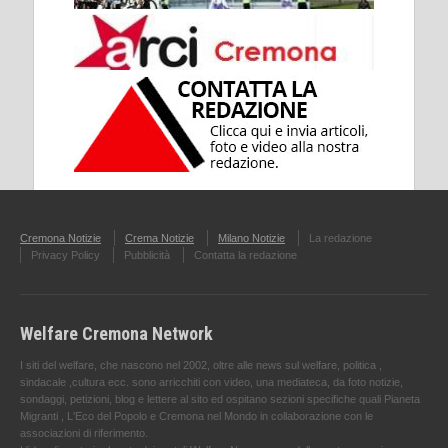
Cremona Notizie
Crema Notizie
Milano Notizie
La redazione
Privacy Policy
Pubblicità
Contatta la redazione
Welfare Cremona Network
I siti del welfare, che nascono nel 2002, oltre alle news sul welfare, politica ,
sindacale ,cultura ecc. sono arricchiti con video, una mediateca, da foto notizie,
sondaggi, petizioni, blog e lettere al sito ed ospitano sezioni specifiche quali Pianeta
Migranti , L'Eco del Popolo e Cremona nel Mondo in collaborazione con le
associazioni di riferimento.