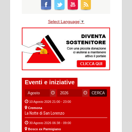
Select Language
▼
Eventi e iniziative
10 Agosto 2026 21:00 - 23:00
Cremona
La Notte di San Lorenzo
30 Agosto 2026 06:38 - 09:00
Bosco ex Parmigiano