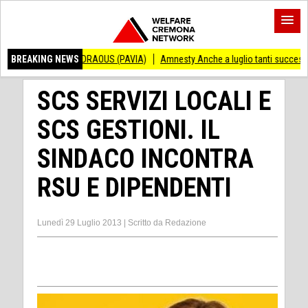
O ANDRAOUS (PAVIA)
BREAKING NEWS
Amnesty Anche a luglio tanti successi ed ingiustizie
SCS SERVIZI LOCALI E
SCS GESTIONI. IL
SINDACO INCONTRA
RSU E DIPENDENTI
Lunedì 29 Luglio 2013
|
Scritto da
Redazione