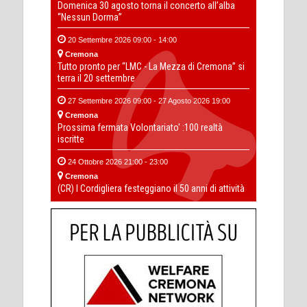
Domenica 30 agosto torna il concerto all’alba
“Nessun Dorma”
20 Settembre 2026 09:00 - 14:00
Cremona
Tutto pronto per “LMC - La Mezza di Cremona” si
terra il 20 settembre
27 Settembre 2026 09:00 - 27 Agosto 2026 19:00
Cremona
Prossima fermata Volontariato' :100 realtà
iscritte
24 Ottobre 2026 21:00 - 23:00
Cremona
(CR) I Cordigliera festeggiano il 50 anni di attività