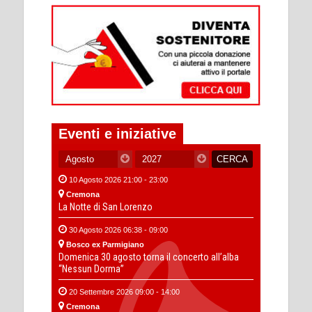
Eventi e iniziative
10 Agosto 2026 21:00 - 23:00
Cremona
La Notte di San Lorenzo
30 Agosto 2026 06:38 - 09:00
Bosco ex Parmigiano
Domenica 30 agosto torna il concerto all’alba
“Nessun Dorma”
20 Settembre 2026 09:00 - 14:00
Cremona