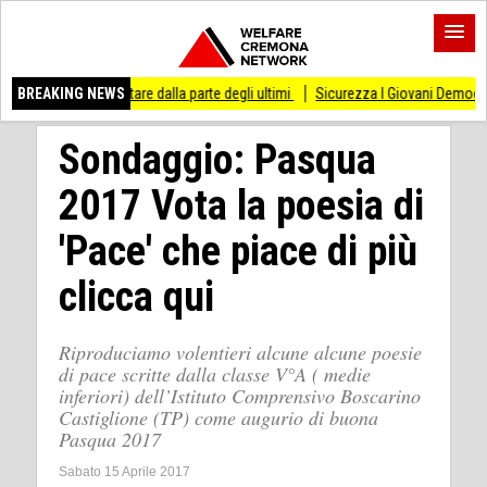
 stare dalla parte degli ultimi
BREAKING NEWS
Sicurezza I Giovani Democratici ribattono ai Giov
Sondaggio: Pasqua
2017 Vota la poesia di
'Pace' che piace di più
clicca qui
Riproduciamo volentieri alcune alcune poesie
di pace scritte dalla classe V°A ( medie
inferiori) dell’Istituto Comprensivo Boscarino
Castiglione (TP) come augurio di buona
Pasqua 2017
Sabato 15 Aprile 2017