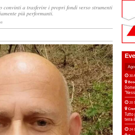
o convinti a trasferire i propri fondi verso strumenti
riamente più performanti.
ne
Eve
30 
Bos
Domen
“Ness
20 
Cre
Tutto
terra 
24 