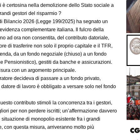
 è certosina nella demolizione dello Stato sociale a
randi gestori del risparmio ?
 di Bilancio 2026 (Legge 199/2025) ha segnato un
revidenza complementare italiana. Il fulcro della
fino ad ora non consentita, del contributo datoriale,
e di trasferire non solo il proprio capitale e il TFR,
ienda, da un fondo negoziale (chiuso) a un fondo
e Pensionistico), gestiti da banche e assicurazioni.
misura con un argomento principale.
ratore decideva di passare a un fondo privato,
il datore di lavoro è obbligato a versare solo nel fondo
esto contributo stimoli la concorrenza tra i gestori,
liori per non perdere iscritti; un’affermazione davvero
 situazione di monopolio esistente fra i grandi
e, con questa misura, arriveranno molto più