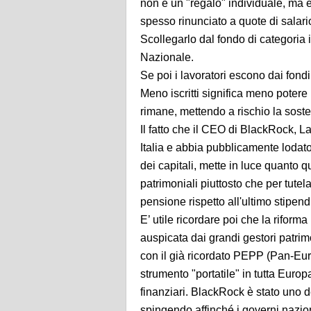
non è un "regalo" individuale, ma è f
spesso rinunciato a quote di salari
Scollegarlo dal fondo di categoria i
Nazionale.
Se poi i lavoratori escono dai fond
Meno iscritti significa meno potere
rimane, mettendo a rischio la sosten
Il fatto che il CEO di BlackRock, Lar
Italia e abbia pubblicamente lodato
dei capitali, mette in luce quanto q
patrimoniali piuttosto che per tutel
pensione rispetto all'ultimo stipend
E’ utile ricordare poi che la rifor
auspicata dai grandi gestori patri
con il già ricordato PEPP (Pan-E
strumento "portatile" in tutta Euro
finanziari. BlackRock è stato uno d
spingendo affinché i governi naziona