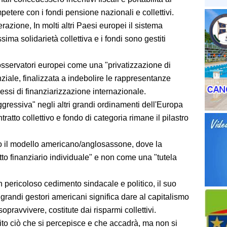
mpetere con i fondi pensione nazionali e collettivi.
azione, In molti altri Paesi europei il sistema
sima solidarietà collettiva e i fondi sono gestiti
osservatori europei come una "privatizzazione di
nziale, finalizzata a indebolire le rappresentanze
cessi di finanziarizzazione internazionale.
gressiva" negli altri grandi ordinamenti dell'Europa
ratto collettivo e fondo di categoria rimane il pilastro
rso il modello americano/anglosassone, dove la
to finanziario individuale" e non come una "tutela
n pericoloso cedimento sindacale e politico, il suo
grandi gestori americani significa dare al capitalismo
 sopravvivere, costitute dai risparmi collettivi.
to ciò che si percepisce e che accadrà, ma non si