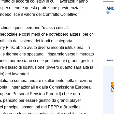
rutto di accordi collettivi in cui i lavoratori hanno
o per ottenere questa protezione previdenziale.
ndebolisce il valore del Contratto Collettivo
i chiusi, questi perdono "massa critica".
 negoziale e costi medi che potrebbero alzarsi per chi
ibilità del sistema dei fondi di categoria.
ry Fink, abbia avuto diversi incontri istituzionali in
 le riforme che spostano il risparmio verso il mercato
ueste norme siano scritte per favorire i grandi gestori
are il tasso di sostituzione (ovvero quanto sarà alta la
io) dei lavoratori.
ma italiana sembra andare esattamente nella direzione
moniali internazionali e dalla Commissione Europea
uropean Personal Pension Product) che è uno
pa, pensato per essere gestito da grandi player
ei principali sostenitori del PEPP a Bruxelles,
li concedessero incentivi fiscali e portabilità ai