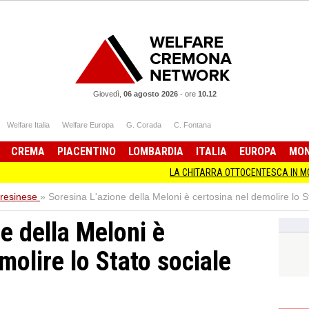
Giovedì,
06 agosto 2026
-
ore
10.12
Welfare Italia
Welfare Europa
G. Corada
C. Fontana
CREMA
PIACENTINO
LOMBARDIA
ITALIA
EUROPA
MO
LA CHITARRA OTTOCENTESCA IN MOST
resinese
»
Soresina L'azione della Meloni è certosina nel demolire lo St
e della Meloni è
molire lo Stato sociale