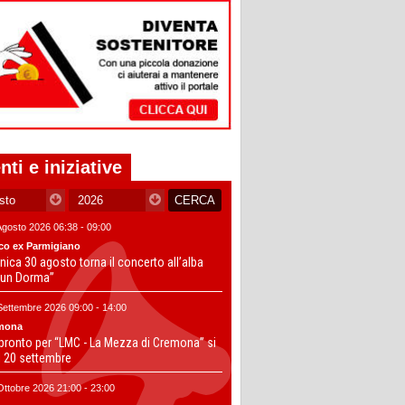
nti e iniziative
Agosto 2026 06:38 - 09:00
co ex Parmigiano
ica 30 agosto torna il concerto all’alba
un Dorma”
Settembre 2026 09:00 - 14:00
mona
 pronto per “LMC - La Mezza di Cremona” si
il 20 settembre
Ottobre 2026 21:00 - 23:00