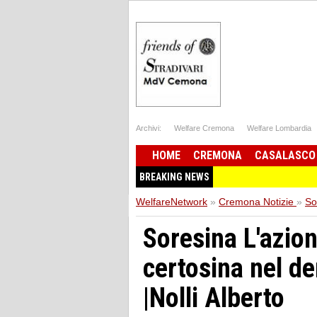
Archivi:
Welfare Cremona
Welfare Lombardia
HOME
CREMONA
CASALASCO
BREAKING NEWS
WelfareNetwork
»
Cremona Notizie
»
So
Soresina L'azion
certosina nel de
|Nolli Alberto