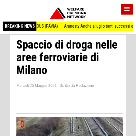
ANDRAOUS (PAVIA)
BREAKING NEWS
Amnesty Anche a luglio tanti successi ed ingiustizie
P
Spaccio di droga nelle
aree ferroviarie di
Milano
Martedì 25 Maggio 2021
|
Scritto da
Redazione