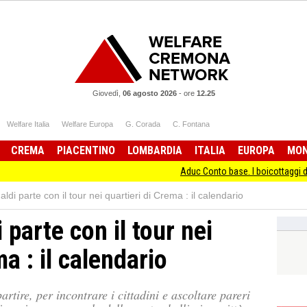
Giovedì,
06 agosto 2026
-
ore
12.25
Welfare Italia
Welfare Europa
G. Corada
C. Fontana
CREMA
PIACENTINO
LOMBARDIA
ITALIA
EUROPA
MO
Aduc Conto base. I boicottaggi delle banche
ldi parte con il tour nei quartieri di Crema : il calendario
 parte con il tour nei
a : il calendario
partire, per incontrare i cittadini e ascoltare pareri