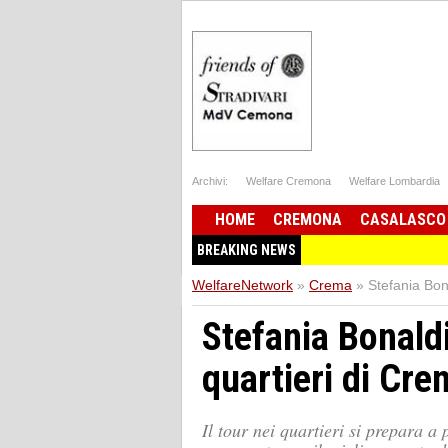
Archivi:
Welfare Cremona
Welfare Lombardia
HOME
CREMONA
CASALASCO
BREAKING NEWS
WelfareNetwork
»
Crema
»
Stefania Bona
Stefania Bonaldi
quartieri di Crem
Il tour nei quartieri si prepara a 