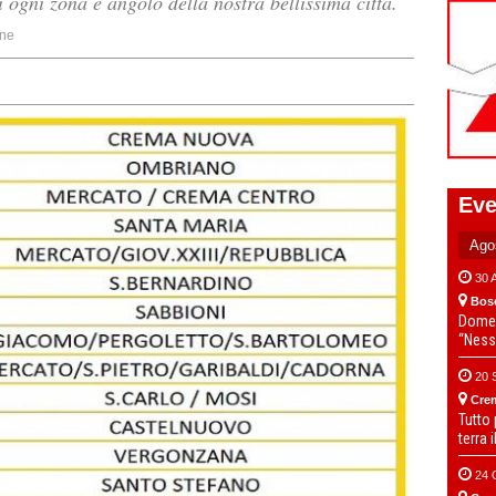
 ogni zona e angolo della nostra bellissima città.
ne
Eve
30 
Bos
Domen
“Ness
20 
Cre
Tutto
terra 
24 