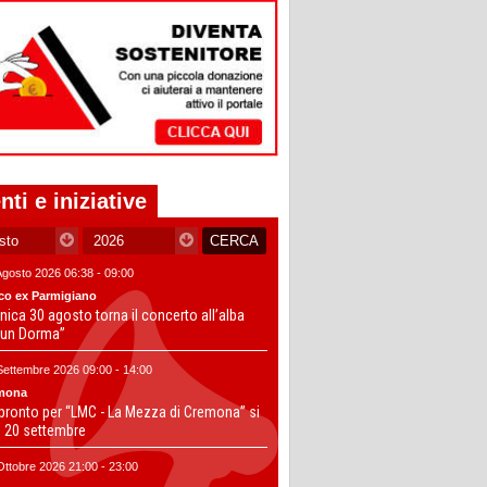
nti e iniziative
Agosto 2026 06:38 - 09:00
co ex Parmigiano
ica 30 agosto torna il concerto all’alba
un Dorma”
Settembre 2026 09:00 - 14:00
mona
 pronto per “LMC - La Mezza di Cremona” si
il 20 settembre
Ottobre 2026 21:00 - 23:00