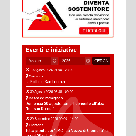
Eventi e iniziative
10 Agosto 2026 21:00 - 23:00
Cremona
La Notte di San Lorenzo
30 Agosto 2026 06:38 - 09:00
Bosco ex Parmigiano
Domenica 30 agosto torna il concerto all’alba
“Nessun Dorma”
20 Settembre 2026 09:00 - 14:00
Cremona
Tutto pronto per “LMC - La Mezza di Cremona” si
terra il 20 settembre