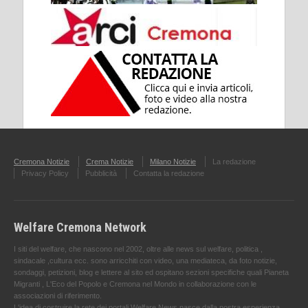
Cremona Notizie
Crema Notizie
Milano Notizie
La redazione
Privacy Policy
Pubblicità
Contatta la redazione
Welfare Cremona Network
I siti del welfare, che nascono nel 2002, oltre alle news sul welfare, politica ,
sindacale ,cultura ecc. sono arricchiti con video, una mediateca, da foto notizie,
sondaggi, petizioni, blog e lettere al sito ed ospitano sezioni specifiche quali Pianeta
Migranti , L'Eco del Popolo e Cremona nel Mondo in collaborazione con le
associazioni di riferimento.
L'idea di costruire la rete dei portali Welfare News nasce dalla nostra esperienza