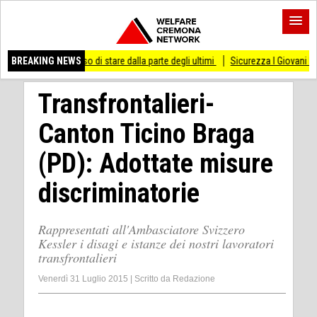
 smesso di stare dalla parte degli ultimi
BREAKING NEWS
Sicurezza I Giovani Democratici ribatt
Transfrontalieri-
Canton Ticino Braga
(PD): Adottate misure
discriminatorie
Rappresentati all'Ambasciatore Svizzero
Kessler i disagi e istanze dei nostri lavoratori
transfrontalieri
Venerdì 31 Luglio 2015
|
Scritto da
Redazione