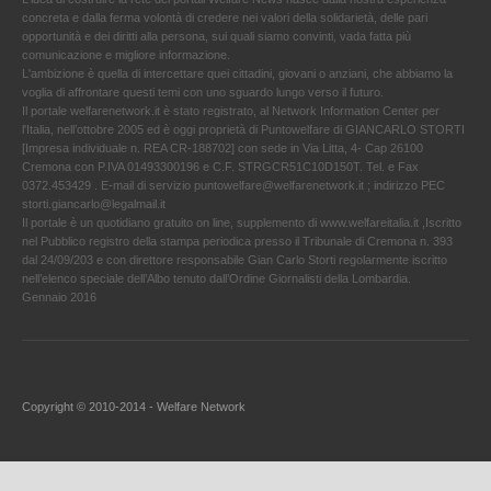
concreta e dalla ferma volontà di credere nei valori della solidarietà, delle pari
opportunità e dei diritti alla persona, sui quali siamo convinti, vada fatta più
comunicazione e migliore informazione.
L'ambizione è quella di intercettare quei cittadini, giovani o anziani, che abbiamo la
voglia di affrontare questi temi con uno sguardo lungo verso il futuro.
Il portale welfarenetwork.it è stato registrato, al Network Information Center per
l'Italia, nell’ottobre 2005 ed è oggi proprietà di Puntowelfare di GIANCARLO STORTI
[Impresa individuale n. REA CR-188702] con sede in Via Litta, 4- Cap 26100
Cremona con P.IVA 01493300196 e C.F. STRGCR51C10D150T. Tel. e Fax
0372.453429 . E-mail di servizio puntowelfare@welfarenetwork.it ; indirizzo PEC
storti.giancarlo@legalmail.it
Il portale è un quotidiano gratuito on line, supplemento di www.welfareitalia.it ,Iscritto
nel Pubblico registro della stampa periodica presso il Tribunale di Cremona n. 393
dal 24/09/203 e con direttore responsabile Gian Carlo Storti regolarmente iscritto
nell’elenco speciale dell’Albo tenuto dall’Ordine Giornalisti della Lombardia.
Gennaio 2016
Copyright © 2010-2014 - Welfare Network