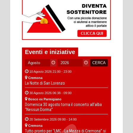
Eventi e iniziative
10 Agosto 2026 21:00 - 23:00
Cremona
La Notte di San Lorenzo
30 Agosto 2026 06:38 - 09:00
Bosco ex Parmigiano
Domenica 30 agosto torna il concerto all’alba
“Nessun Dorma”
20 Settembre 2026 09:00 - 14:00
Cremona
Tutto pronto per “LMC - La Mezza di Cremona” si