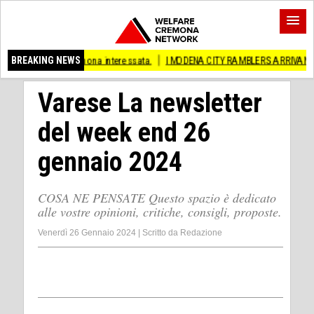
Cremona interessata.
BREAKING NEWS
I MODENA CITY RAMBLERS ARRIVANO A CREMA!
(CR)
Varese La newsletter
del week end 26
gennaio 2024
COSA NE PENSATE Questo spazio è dedicato
alle vostre opinioni, critiche, consigli, proposte.
Venerdì 26 Gennaio 2024
|
Scritto da
Redazione