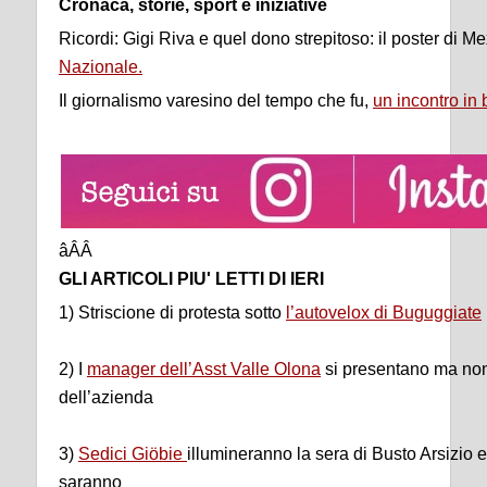
Cronaca, storie, sport e iniziative
Ricordi: Gigi Riva e quel dono strepitoso: il poster di M
Nazionale.
Il giornalismo varesino del tempo che fu,
un incontro in 
âÂÂ
GLI ARTICOLI PIU' LETTI DI IERI
1) Striscione di protesta sotto
l’autovelox di Buguggiate
2) I
manager dell’Asst Valle Olona
si presentano ma non
dell’azienda
3)
Sedici Giöbie
illumineranno la sera di Busto Arsizio e
saranno