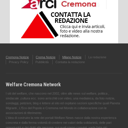
Cremona Notizie
Crema Notizie
Milano Notizie
La redazione
Privacy Policy
Pubblicità
Contatta la redazione
Welfare Cremona Network
I siti del welfare, che nascono nel 2002, oltre alle news sul welfare, politica ,
sindacale ,cultura ecc. sono arricchiti con video, una mediateca, da foto notizie,
sondaggi, petizioni, blog e lettere al sito ed ospitano sezioni specifiche quali Pianeta
Migranti , L'Eco del Popolo e Cremona nel Mondo in collaborazione con le
associazioni di riferimento.
L'idea di costruire la rete dei portali Welfare News nasce dalla nostra esperienza
concreta e dalla ferma volontà di credere nei valori della solidarietà, delle pari
opportunità e dei diritti alla persona, sui quali siamo convinti, vada fatta più