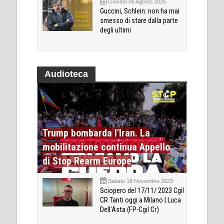
Giovedì 06 Agosto 2026
Guccini, Schlein: non ha mai
smesso di stare dalla parte
degli ultimi
Audioteca
Trump bombarda l'Iran. La
mobilitazione continua Appello
di Stop Rearm Europe
Sabato 18 Novembre 2023
Sciopero del 17/11/ 2023 Cgil
CR Tanti oggi a Milano | Luca
Dell’Asta (FP-Cgil Cr)