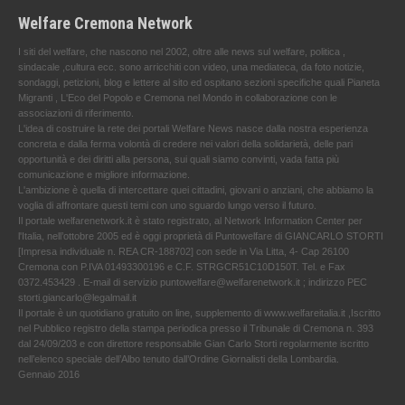
Welfare Cremona Network
I siti del welfare, che nascono nel 2002, oltre alle news sul welfare, politica ,
sindacale ,cultura ecc. sono arricchiti con video, una mediateca, da foto notizie,
sondaggi, petizioni, blog e lettere al sito ed ospitano sezioni specifiche quali Pianeta
Migranti , L'Eco del Popolo e Cremona nel Mondo in collaborazione con le
associazioni di riferimento.
L'idea di costruire la rete dei portali Welfare News nasce dalla nostra esperienza
concreta e dalla ferma volontà di credere nei valori della solidarietà, delle pari
opportunità e dei diritti alla persona, sui quali siamo convinti, vada fatta più
comunicazione e migliore informazione.
L'ambizione è quella di intercettare quei cittadini, giovani o anziani, che abbiamo la
voglia di affrontare questi temi con uno sguardo lungo verso il futuro.
Il portale welfarenetwork.it è stato registrato, al Network Information Center per
l'Italia, nell’ottobre 2005 ed è oggi proprietà di Puntowelfare di GIANCARLO STORTI
[Impresa individuale n. REA CR-188702] con sede in Via Litta, 4- Cap 26100
Cremona con P.IVA 01493300196 e C.F. STRGCR51C10D150T. Tel. e Fax
0372.453429 . E-mail di servizio puntowelfare@welfarenetwork.it ; indirizzo PEC
storti.giancarlo@legalmail.it
Il portale è un quotidiano gratuito on line, supplemento di www.welfareitalia.it ,Iscritto
nel Pubblico registro della stampa periodica presso il Tribunale di Cremona n. 393
dal 24/09/203 e con direttore responsabile Gian Carlo Storti regolarmente iscritto
nell’elenco speciale dell’Albo tenuto dall’Ordine Giornalisti della Lombardia.
Gennaio 2016