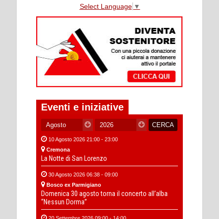
Select Language
▼
Eventi e iniziative
10 Agosto 2026 21:00 - 23:00
Cremona
La Notte di San Lorenzo
30 Agosto 2026 06:38 - 09:00
Bosco ex Parmigiano
Domenica 30 agosto torna il concerto all’alba
“Nessun Dorma”
20 Settembre 2026 09:00 - 14:00