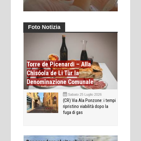
Foto Notizia
Torre de Picenardi – Alla
Chisóola de Li Tùr la
Denominazione Comunale
Sabato 25 Luglio 2026
(CR) Via Ala Ponzone: i tempi
ripristino viabilità dopo la
fuga di gas