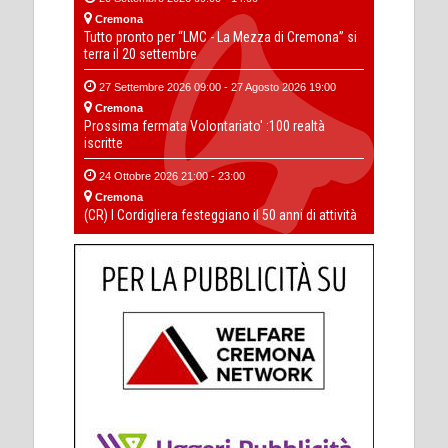
Cremona
Tutto pronto per “LMC - La Mezza di Cremona” si
terra il 20 settembre
27 Settembre 2026 09:00 - 27 Agosto 2026 19:00
Cremona
Prossima fermata Volontariato' :100 realtà
iscritte
24 Ottobre 2026 21:00 - 23:00
Cremona
(CR) I Cordigliera festeggiano il 50 anni di attività