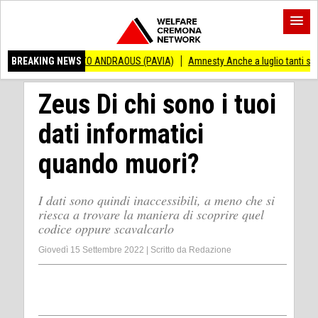
INCENZO ANDRAOUS (PAVIA)
BREAKING NEWS
Amnesty Anche a luglio tanti successi ed ingiu
Zeus Di chi sono i tuoi
dati informatici
quando muori?
I dati sono quindi inaccessibili, a meno che si
riesca a trovare la maniera di scoprire quel
codice oppure scavalcarlo
Giovedì 15 Settembre 2022
|
Scritto da
Redazione