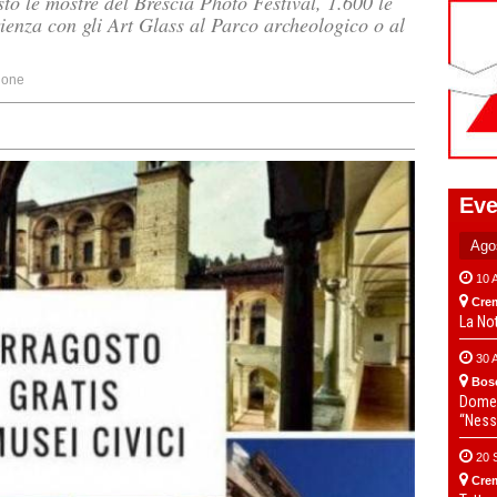
to le mostre del Brescia Photo Festival, 1.600 le
ienza con gli Art Glass al Parco archeologico o al
ione
Eve
10 
Cre
La No
30 
Bos
Domen
“Ness
20 
Cre