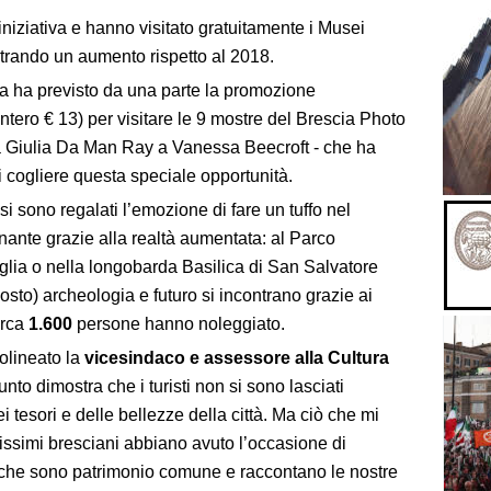
iniziativa e hanno visitato gratuitamente i Musei
strando un aumento rispetto al 2018.
ativa ha previsto da una parte la promozione
’intero € 13) per visitare le 9 mostre del Brescia Photo
ta Giulia Da Man Ray a Vanessa Beecroft - che ha
di cogliere questa speciale opportunità.
e si sono regalati l’emozione di fare un tuffo nel
nante grazie alla realtà aumentata: al Parco
glia o nella longobarda Basilica di San Salvatore
osto) archeologia e futuro si incontrano grazie ai
irca
1.600
persone hanno noleggiato.
olineato la
vicesindaco e assessore alla Cultura
giunto dimostra che i turisti non si sono lasciati
 tesori e delle bellezze della città. Ma ciò che mi
ssimi bresciani abbiano avuto l’occasione di
i, che sono patrimonio comune e raccontano le nostre