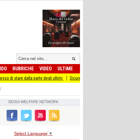
NDO
RUBRICHE
VIDEO
ULTIME
 dalla parte degli ultimi
Sicurezza I Giovani Democratici ribattono ai Giovani di
i”
SEGUI
WELFARE NETWORK
Select Language
▼