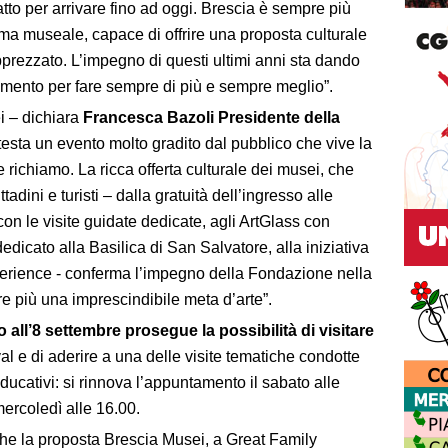
 fatto per arrivare fino ad oggi. Brescia è sempre più
stema museale, capace di offrire una proposta culturale
apprezzato. L’impegno di questi ultimi anni sta dando
iamento per fare sempre di più e sempre meglio”.
ei – dichiara
Francesca Bazoli Presidente della
ttesta un evento molto gradito dal pubblico che vive la
 richiamo. La ricca offerta culturale dei musei, che
adini e turisti – dalla gratuità dell’ingresso alle
on le visite guidate dedicate, agli ArtGlass con
dicato alla Basilica di San Salvatore, alla iniziativa
erience - conferma l’impegno della Fondazione nella
e più una imprescindibile meta d’arte”.
o all’8 settembre prosegue la possibilità di visitare
l e di aderire a una delle visite tematiche condotte
educativi: si rinnova l’appuntamento il sabato alle
mercoledì alle 16.00.
he la proposta Brescia Musei, a Great Family