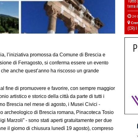
Tutto
terra 
24 
Cre
(CR) I
cia, l’iniziativa promossa da Comune di Brescia e
ione di Ferragosto, si conferma essere un evento
ica, che anche quest’anno ha riscosso un grande
al fine di promuovere e favorire, con sempre maggior
io artistico e storico della città da parte di tutti i
elgono Brescia nel mese di agosto, i Musei Civici -
co archeologico di Brescia romana, Pinacoteca Tosio
i Marzoli” - sono stati aperti gratuitamente per due
nne il giorno di chiusura lunedì 19 agosto), compreso