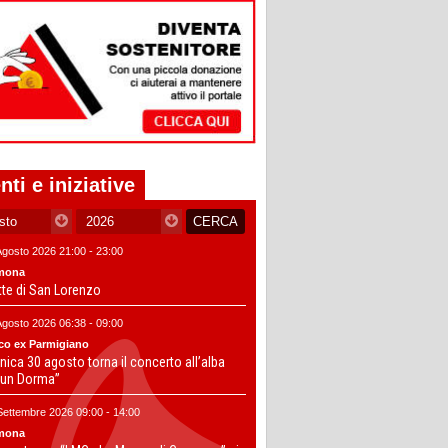
nti e iniziative
Agosto 2026 21:00 - 23:00
mona
tte di San Lorenzo
Agosto 2026 06:38 - 09:00
co ex Parmigiano
ica 30 agosto torna il concerto all’alba
un Dorma”
Settembre 2026 09:00 - 14:00
mona