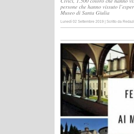
Civici, 1.500 coloro che hanno vis
persone che hanno vissuto l’esper
Museo di Santa Giulia
Lunedì 02 Settembre 2019
|
Scritto da
Redaz