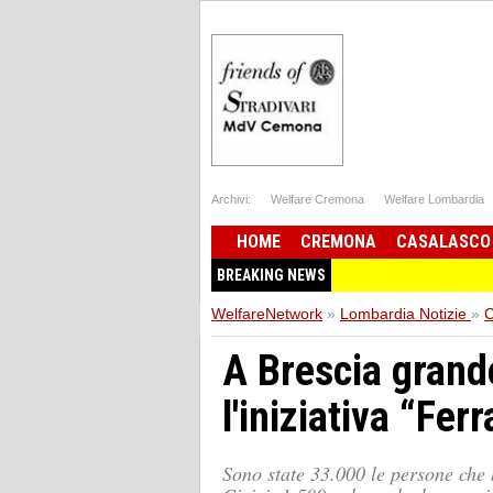
Archivi:
Welfare Cremona
Welfare Lombardia
HOME
CREMONA
CASALASCO
BREAKING NEWS
WelfareNetwork
»
Lombardia Notizie
»
C
A Brescia grand
l'iniziativa “Fer
Sono state 33.000 le persone che 