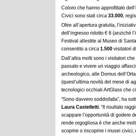
Coloro che hanno approfittato dell’
Civici sono stati circa
33.000
, regi
Oltre all’apertura gratuita, l’inizi
dell’ingresso ridotto € 6 (anziché l
Festival allestite al Museo di San
consentito a circa
1.500
visitatori 
Dall’altra molti sono i visitatori ch
passato e vivere un viaggio affasci
archeologico, alle Domus dell’Orta
(quest’ultima novità del mese di ag
tecnologici occhiali ArtGlass che c
“Sono davvero soddisfatta”, ha sott
Laura Castelletti
. “Il risultato rag
scappare l’opportunità di godere dei
rende orgogliosa è che anche molti
scoprire o riscoprire i musei civic