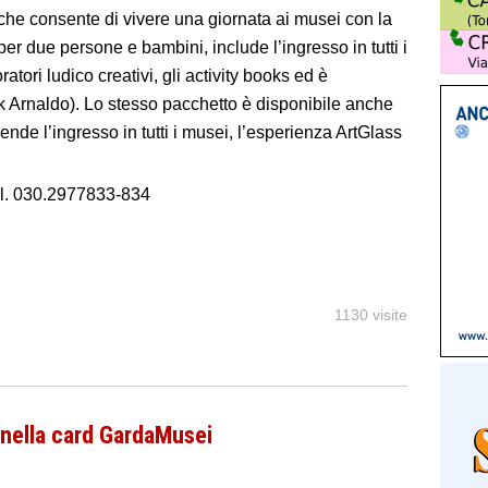
che consente di vivere una giornata ai musei con la
 per due persone e bambini, include l’ingresso in tutti i
atori ludico creativi, gli activity books ed è
 Arnaldo). Lo stesso pacchetto è disponibile anche
rende l’ingresso in tutti i musei, l’esperienza ArtGlass
Tel. 030.2977833-834
1130 visite
 nella card GardaMusei