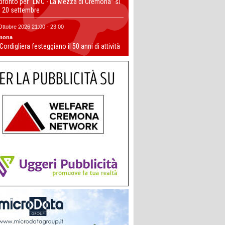
 pronto per “LMC - La Mezza di Cremona” si
il 20 settembre
Ottobre 2026 21:00 - 23:00
mona
 Cordigliera festeggiano il 50 anni di attività