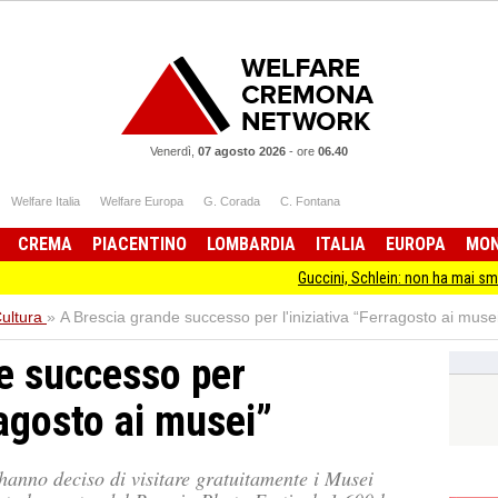
Venerdì,
07 agosto 2026
-
ore
06.40
Welfare Italia
Welfare Europa
G. Corada
C. Fontana
CREMA
PIACENTINO
LOMBARDIA
ITALIA
EUROPA
MO
Guccini, Schlein: non ha mai smesso di stare
ultura
»
A Brescia grande successo per l'iniziativa “Ferragosto ai muse
e successo per
ragosto ai musei”
hanno deciso di visitare gratuitamente i Musei