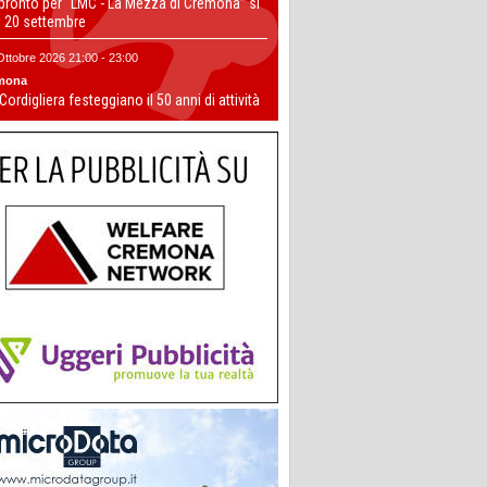
 pronto per “LMC - La Mezza di Cremona” si
il 20 settembre
Ottobre 2026 21:00 - 23:00
mona
 Cordigliera festeggiano il 50 anni di attività