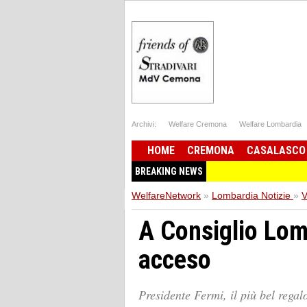
Archivi:
Welfare Cremona
Welfare Lombardia
HOME
CREMONA
CASALASCO
BREAKING NEWS
WelfareNetwork
»
Lombardia Notizie
»
V
A Consiglio Lom
acceso
Presidente Fermi, il più bel regal