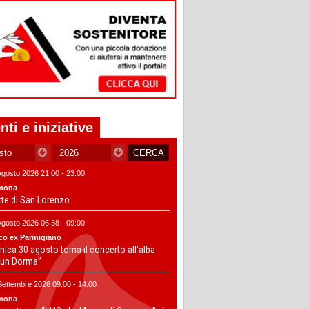
nti e iniziative
Agosto 2026 21:00 - 23:00
mona
tte di San Lorenzo
Agosto 2026 06:38 - 09:00
co ex Parmigiano
ica 30 agosto torna il concerto all’alba
un Dorma”
Settembre 2026 09:00 - 14:00
mona