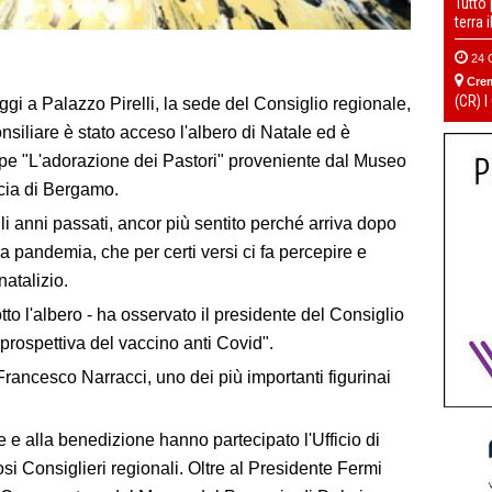
Tutto
terra 
24 
Cre
(CR) I
ggi a Palazzo Pirelli, la sede del Consiglio regionale,
nsiliare è stato acceso l'albero di Natale ed è
pe "L'adorazione dei Pastori" proveniente dal Museo
cia di Bergamo.
li anni passati, ancor più sentito perché arriva dopo
a pandemia, che per certi versi ci fa percepire e
natalizio.
tto l'albero - ha osservato il presidente del Consiglio
prospettiva del vaccino anti Covid".
i Francesco Narracci, uno dei più importanti figurinai
e e alla benedizione hanno partecipato l'Ufficio di
i Consiglieri regionali. Oltre al Presidente Fermi