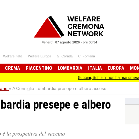
Venerdì,
07 agosto 2026
-
ore
08.34
Welfare Italia
Welfare Europa
G. Corada
C. Fontana
CREMA
PIACENTINO
LOMBARDIA
ITALIA
EUROPA
MO
Guccini, Schlein: non ha mai smesso di stare dalla pa
arie
»
A Consiglio Lombardia presepe e albero acceso
bardia presepe e albero
o è la prospettiva del vaccino