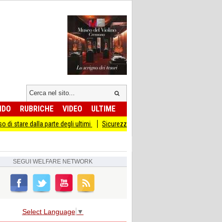
NDO
RUBRICHE
VIDEO
ULTIME
rte degli ultimi
Sicurezza I Giovani Democratici ribattono ai Giovani di Fratelll
SEGUI
WELFARE NETWORK
Select Language
▼