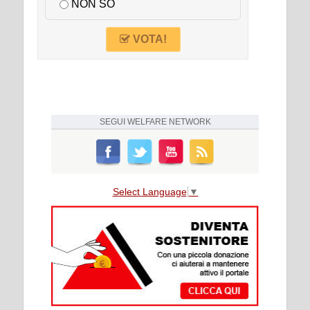
NON SO
VOTA!
SEGUI
WELFARE NETWORK
Select Language
▼