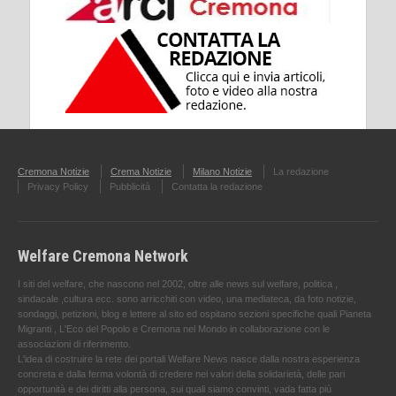
Cremona Notizie
Crema Notizie
Milano Notizie
La redazione
Privacy Policy
Pubblicità
Contatta la redazione
Welfare Cremona Network
I siti del welfare, che nascono nel 2002, oltre alle news sul welfare, politica ,
sindacale ,cultura ecc. sono arricchiti con video, una mediateca, da foto notizie,
sondaggi, petizioni, blog e lettere al sito ed ospitano sezioni specifiche quali Pianeta
Migranti , L'Eco del Popolo e Cremona nel Mondo in collaborazione con le
associazioni di riferimento.
L'idea di costruire la rete dei portali Welfare News nasce dalla nostra esperienza
concreta e dalla ferma volontà di credere nei valori della solidarietà, delle pari
opportunità e dei diritti alla persona, sui quali siamo convinti, vada fatta più