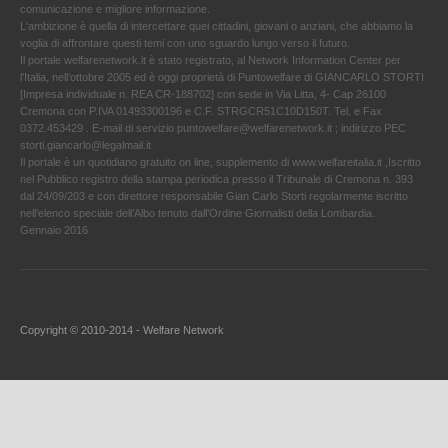
comunicazione e migliore informazione.
L'ambizione è quella di intercettare quei cittadini, giovani o anziani, che abbiamo la
voglia di affrontare questi temi con uno sguardo lungo verso il futuro.
Il portale welfarenetwork.it è stato registrato, al Network Information Center per
l'Italia, nell’ottobre 2005 ed è oggi proprietà di Puntowelfare di GIANCARLO STORTI
[Impresa individuale n. REA CR-188702] con sede in Via Litta, 4- Cap 26100
Cremona con P.IVA 01493300196 e C.F. STRGCR51C10D150T. Tel. e Fax
0372.453429 . E-mail di servizio puntowelfare@welfarenetwork.it ; indirizzo PEC
storti.giancarlo@legalmail.it
Il portale è un quotidiano gratuito on line, supplemento di www.welfareitalia.it ,Iscritto
nel Pubblico registro della stampa periodica presso il Tribunale di Cremona n. 393
dal 24/09/203 e con direttore responsabile Gian Carlo Storti regolarmente iscritto
nell’elenco speciale dell’Albo tenuto dall’Ordine Giornalisti della Lombardia.
Gennaio 2016
Copyright © 2010-2014 - Welfare Network