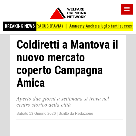
ANDRAOUS (PAVIA)
BREAKING NEWS
Amnesty Anche a luglio tanti successi ed ingiustizie
Coldiretti a Mantova il
nuovo mercato
coperto Campagna
Amica
Aperto due giorni a settimana si trova nel
centro storico della città
Sabato 13 Giugno 2026
|
Scritto da
Redazione