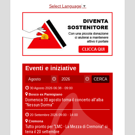
Select Language
▼
Eventi e iniziative
30 Agosto 2026 06:38 - 09:00
Bosco ex Parmigiano
Domenica 30 agosto torna il concerto all’alba
“Nessun Dorma”
20 Settembre 2026 09:00 - 14:00
Cremona
Tutto pronto per “LMC - La Mezza di Cremona” si
terra il 20 settembre