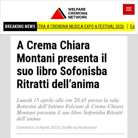
IN MOSTRA A CREMONA MUSICA EXPO & FESTIVAL 2026
BREAKING NEWS
Edilizia lombarda, 
A Crema Chiara
Montani presenta il
suo libro Sofonisba
Ritratti dell’anima
Lunedi 15 aprile alle ore 20,45 presso la sala
Bottesini dell’Istituto Folcioni di Crema Chiara
Montani presenta il suo libro Sofonisba Ritratti
dell’anima
Domenica 14 Aprile 2019
|
Scritto da
Redazione