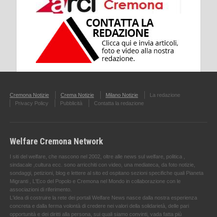
Cremona Notizie
Crema Notizie
Milano Notizie
La redazione
Privacy Policy
Pubblicità
Contatta la redazione
Welfare Cremona Network
I siti del welfare, che nascono nel 2002, oltre alle news sul welfare, politica ,
sindacale ,cultura ecc. sono arricchiti con video, una mediateca, da foto notizie,
sondaggi, petizioni, blog e lettere al sito ed ospitano sezioni specifiche quali Pianeta
Migranti , L'Eco del Popolo e Cremona nel Mondo in collaborazione con le
associazioni di riferimento.
L'idea di costruire la rete dei portali Welfare News nasce dalla nostra esperienza
concreta e dalla ferma volontà di credere nei valori della solidarietà, delle pari
opportunità e dei diritti alla persona, sui quali siamo convinti, vada fatta più