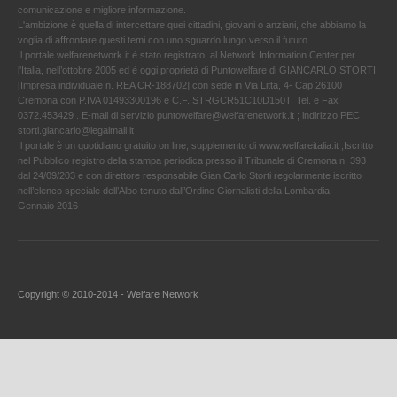
comunicazione e migliore informazione.
L'ambizione è quella di intercettare quei cittadini, giovani o anziani, che abbiamo la
voglia di affrontare questi temi con uno sguardo lungo verso il futuro.
Il portale welfarenetwork.it è stato registrato, al Network Information Center per
l'Italia, nell’ottobre 2005 ed è oggi proprietà di Puntowelfare di GIANCARLO STORTI
[Impresa individuale n. REA CR-188702] con sede in Via Litta, 4- Cap 26100
Cremona con P.IVA 01493300196 e C.F. STRGCR51C10D150T. Tel. e Fax
0372.453429 . E-mail di servizio puntowelfare@welfarenetwork.it ; indirizzo PEC
storti.giancarlo@legalmail.it
Il portale è un quotidiano gratuito on line, supplemento di www.welfareitalia.it ,Iscritto
nel Pubblico registro della stampa periodica presso il Tribunale di Cremona n. 393
dal 24/09/203 e con direttore responsabile Gian Carlo Storti regolarmente iscritto
nell’elenco speciale dell’Albo tenuto dall’Ordine Giornalisti della Lombardia.
Gennaio 2016
Copyright © 2010-2014 - Welfare Network