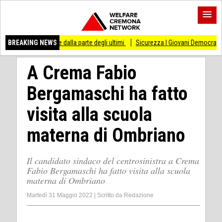
are dalla parte degli ultimi
BREAKING NEWS
Sicurezza I Giovani Democratici ribattono ai Giovani
A Crema Fabio
Bergamaschi ha fatto
visita alla scuola
materna di Ombriano
Il candidato sindaco del centrosinistra a Crema
Fabio Bergamaschi ha fatto visita alla scuola
materna di Ombriano
Martedì 31 Maggio 2022
|
Scritto da
Redazione