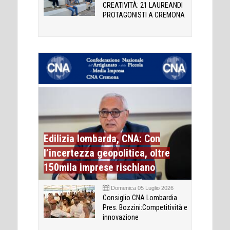
CREATIVITÀ: 21 LAUREANDI
PROTAGONISTI A CREMONA
Edilizia lombarda, CNA: Con
l’incertezza geopolitica, oltre
150mila imprese rischiano
Domenica 05 Luglio 2026
Consiglio CNA Lombardia
Pres. Bozzini:Competitività e
innovazione