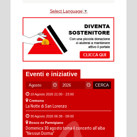
Select Language
▼
Eventi e iniziative
10 Agosto 2026 21:00 - 23:00
Cremona
La Notte di San Lorenzo
30 Agosto 2026 06:38 - 09:00
Bosco ex Parmigiano
Domenica 30 agosto torna il concerto all’alba
“Nessun Dorma”