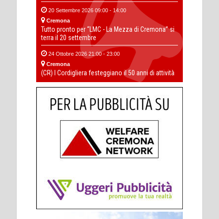
20 Settembre 2026 09:00 - 14:00
Cremona
Tutto pronto per “LMC - La Mezza di Cremona” si
terra il 20 settembre
24 Ottobre 2026 21:00 - 23:00
Cremona
(CR) I Cordigliera festeggiano il 50 anni di attività