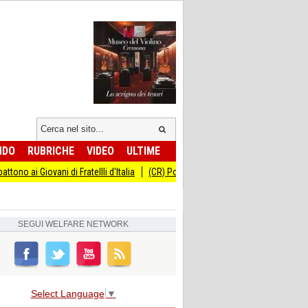
NDO
RUBRICHE
VIDEO
ULTIME
ani di Fratellli d'Italia
(CR) Ponte sul Morbasco: al via i lavori per la cantier
SEGUI
WELFARE NETWORK
Select Language
▼