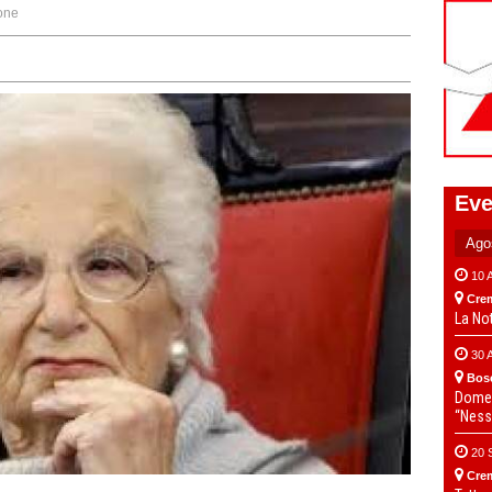
one
Eve
10 
Cre
La No
30 
Bos
Domen
“Ness
20 
Cre