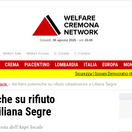
Giovedì,
06 agosto 2026
-
ore
16.08
Welfare Italia
Welfare Europa
G. Corada
C. Fontana
CREMA
PIACENTINO
LOMBARDIA
ITALIA
EUROPA
MO
Sicurezza I Giovani Democratici ribattono ai Giov
arie
»
Ad Adro polemiche su rifiuto cittadinanza a Liliana Segre
he su rifiuto
iliana Segre
sta dell'Anpi locale