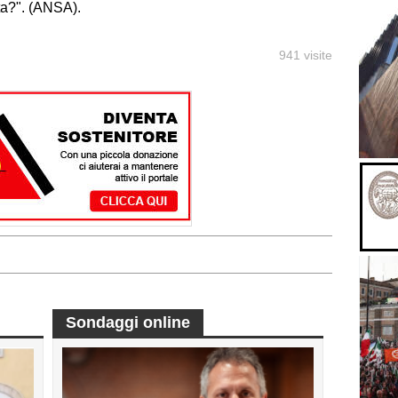
ta?". (ANSA).
941 visite
Sondaggi online