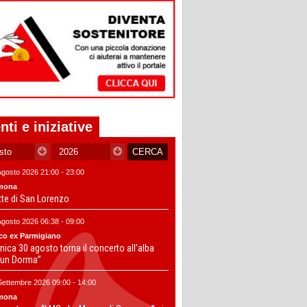
nti e iniziative
Agosto 2026 21:00 - 23:00
mona
tte di San Lorenzo
Agosto 2026 06:38 - 09:00
co ex Parmigiano
ica 30 agosto torna il concerto all’alba
un Dorma”
Settembre 2026 09:00 - 14:00
mona