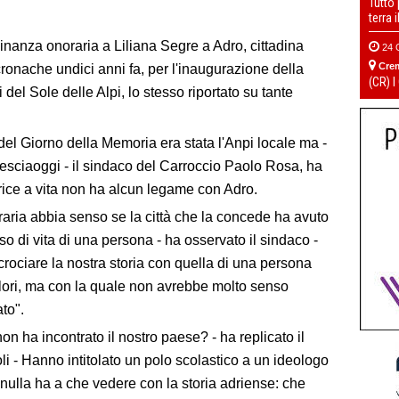
Tutto
terra 
tadinanza onoraria a Liliana Segre a Adro, cittadina
24 
Cre
cronache undici anni fa, per l'inaugurazione della
(CR) I
del Sole delle Alpi, lo stesso riportato su tante
 del Giorno della Memoria era stata l'Anpi locale ma -
Bresciaoggi - il sindaco del Carroccio Paolo Rosa, ha
rice a vita non ha alcun legame con Adro.
aria abbia senso se la città che la concede ha avuto
o di vita di una persona - ha osservato il sindaco -
rociare la nostra storia con quella di una persona
valori, ma con la quale non avrebbe molto senso
to".
on ha incontrato il nostro paese? - ha replicato il
li - Hanno intitolato un polo scolastico a un ideologo
nulla ha a che vedere con la storia adriense: che