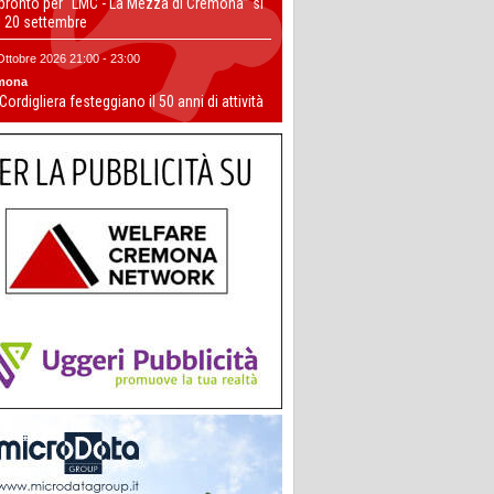
 pronto per “LMC - La Mezza di Cremona” si
il 20 settembre
Ottobre 2026 21:00 - 23:00
mona
 Cordigliera festeggiano il 50 anni di attività