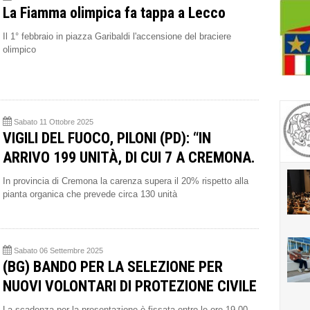
La Fiamma olimpica fa tappa a Lecco
Il 1° febbraio in piazza Garibaldi l'accensione del braciere
olimpico
Sabato 11 Ottobre 2025
VIGILI DEL FUOCO, PILONI (PD): “IN
ARRIVO 199 UNITÀ, DI CUI 7 A CREMONA.
In provincia di Cremona la carenza supera il 20% rispetto alla
pianta organica che prevede circa 130 unità
Sabato 06 Settembre 2025
(BG) BANDO PER LA SELEZIONE PER
NUOVI VOLONTARI DI PROTEZIONE CIVILE
La scadenza per la presentazione è fissata entro le ore 19.00