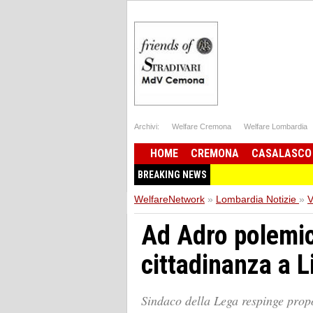
Archivi:
Welfare Cremona
Welfare Lombardia
HOME
CREMONA
CASALASCO
BREAKING NEWS
WelfareNetwork
»
Lombardia Notizie
»
V
Ad Adro polemic
cittadinanza a L
Sindaco della Lega respinge propo