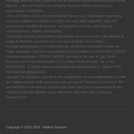
sondaggi, petizioni, blog e lettere al sito ed ospitano sezioni specifiche quali Pianeta
Migranti , L'Eco del Popolo e Cremona nel Mondo in collaborazione con le
associazioni di riferimento.
L'idea di costruire la rete dei portali Welfare News nasce dalla nostra esperienza
concreta e dalla ferma volontà di credere nei valori della solidarietà, delle pari
opportunità e dei diritti alla persona, sui quali siamo convinti, vada fatta più
comunicazione e migliore informazione.
L'ambizione è quella di intercettare quei cittadini, giovani o anziani, che abbiamo la
voglia di affrontare questi temi con uno sguardo lungo verso il futuro.
Il portale welfarenetwork.it è stato registrato, al Network Information Center per
l'Italia, nell’ottobre 2005 ed è oggi proprietà di Puntowelfare di GIANCARLO STORTI
[Impresa individuale n. REA CR-188702] con sede in Via Litta, 4- Cap 26100
Cremona con P.IVA 01493300196 e C.F. STRGCR51C10D150T. Tel. e Fax
0372.453429 . E-mail di servizio puntowelfare@welfarenetwork.it ; indirizzo PEC
storti.giancarlo@legalmail.it
Il portale è un quotidiano gratuito on line, supplemento di www.welfareitalia.it ,Iscritto
nel Pubblico registro della stampa periodica presso il Tribunale di Cremona n. 393
dal 24/09/203 e con direttore responsabile Gian Carlo Storti regolarmente iscritto
nell’elenco speciale dell’Albo tenuto dall’Ordine Giornalisti della Lombardia.
Gennaio 2016
Copyright © 2010-2014 - Welfare Network