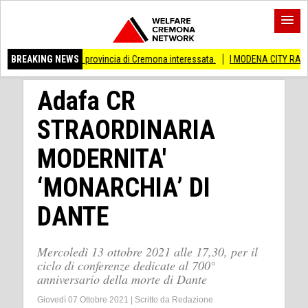
i Anche provincia di Cremona interessata.
BREAKING NEWS
I MODENA CITY RAMBLERS ARRIVA
Adafa CR
STRAORDINARIA
MODERNITA'
‘MONARCHIA’ DI
DANTE
Mercoledì 13 ottobre 2021 alle 17,30, per il
ciclo di conferenze dedicate al 700°
anniversario della morte di Dante
Giovedì 07 Ottobre 2021
|
Scritto da
Redazione