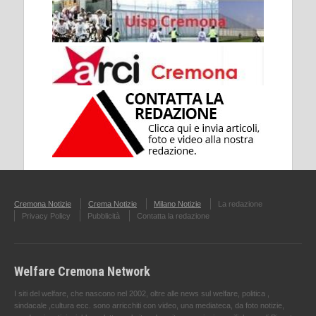
Cremona Notizie
Crema Notizie
Milano Notizie
La redazione
Privacy Policy
Pubblicità
Contatta la redazione
Welfare Cremona Network
I siti del welfare, che nascono nel 2002, oltre alle news sul welfare, politica ,
sindacale ,cultura ecc. sono arricchiti con video, una mediateca, da foto notizie,