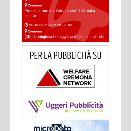
Cremona
Prossima fermata Volontariato' :100 realtà
iscritte
24 Ottobre 2026 21:00 - 23:00
Cremona
(CR) I Cordigliera festeggiano il 50 anni di attività